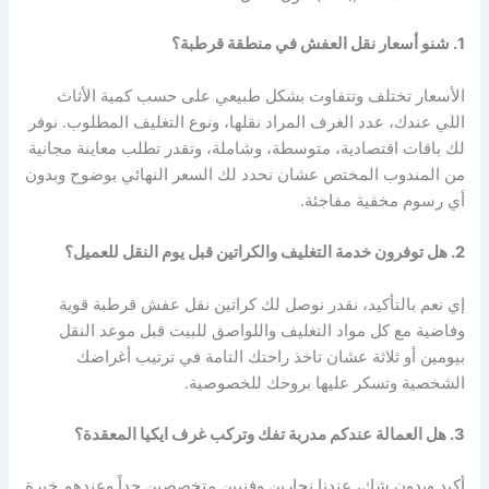
1. شنو أسعار نقل العفش في منطقة قرطبة؟
الأسعار تختلف وتتفاوت بشكل طبيعي على حسب كمية الأثاث
اللي عندك، عدد الغرف المراد نقلها، ونوع التغليف المطلوب. نوفر
لك باقات اقتصادية، متوسطة، وشاملة، وتقدر تطلب معاينة مجانية
من المندوب المختص عشان نحدد لك السعر النهائي بوضوح وبدون
أي رسوم مخفية مفاجئة.
2. هل توفرون خدمة التغليف والكراتين قبل يوم النقل للعميل؟
إي نعم بالتأكيد، نقدر نوصل لك كراتين نقل عفش قرطبة قوية
وفاضية مع كل مواد التغليف واللواصق للبيت قبل موعد النقل
بيومين أو ثلاثة عشان تاخذ راحتك التامة في ترتيب أغراضك
الشخصية وتسكر عليها بروحك للخصوصية.
3. هل العمالة عندكم مدربة تفك وتركب غرف ايكيا المعقدة؟
أكيد وبدون شك، عندنا نجارين وفنيين متخصصين جداً وعندهم خبرة