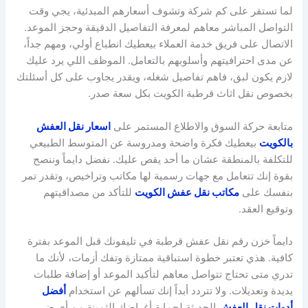
لما تستقر على كم شركة وتشوف أسعارهم المبدئية، يجي وقت
التواصل المباشر معاهم لمعرفة التفاصيل الدقيقة وحجز الموعد.
الاتصال على فريق خدمة العملاء بيعطيك انطباع أولي، ومهم جداً،
عن مدى احترافيتهم وأسلوبهم بالتعامل. الموظف اللي يرد عليك
لازم يكون لبق، فاهم تفاصيل شغله، ويقدر يجاوب على كل أسئلتك
بخصوص نقل اثاث قرطبة الكويت بكل سعة صدر.
متابعة حركة السوق والاطلاع المستمر على
اسعار نقل العفش
بالكويت
بيعطيك فكرة واضحة ومدروسة عن المتوسط الطبيعي
للتكلفة بالمنطقة عشان ما أحد يقص عليك. نفضل دايماً وننصح
بقوة إنك تتعامل مع جهات رسمية لها مكاتب وتراخيص، وتقدر تمر
بنفسك على
مكاتب نقل عفش الكويت
للتأكد من مصداقيتهم
وتوقيع العقد.
دايماً خزن رقم نقل عفش قرطبة في تليفونك قبل الموعد بفترة
كافية. هذي تعتبر خطوة استباقية ممتازة وتفك أزمات، لأنك ما
تدري متى تحتاج تتواصل معاهم لتأكيد الموعد أو إضافة طلبات
يديدة وتعديلات. ولا تتردد أبداً إنك تسألهم عن استخدام
أفضل
أدوات نقل العفش
الحديثة لحماية أغراضك الثمينة من أي ضرر