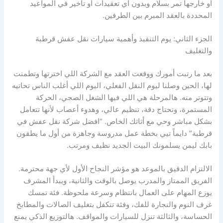
أو خارجها تمر بسلام وبدون أي تعقيدات أو تأخير في المواعيد
المحددة بالعقد المبرم بين الطرفين.
الجزء الثاني: يوم التنفيذ وأهمية سيارات نقل عفش قرطبة
والتغليف
بعد ما رتبت أمورك ووقعت العقد مع الشركة اللي اخترتها وتطمنت
لها، الحين وصلنا ليوم النقل الفعلي، اليوم اللي أغلب الناس تحاتيه
وتتوتر منه. هالمرحلة هي اللي فيها الشغل الصجي، الحركة
المستمرة، وتحتاج دقة، تنظيم عالي، وهدوء أعصاب لأنها تتعامل
بشكل مباشر وحي مع أثاثك الخاص. “افضل شركة نقل عفش في
قرطبة” دايماً تيي بخطة عمل مدروسة وجاهزة من أول ما يطقون
بابك ليمن يسلمونك البيت الجديد نظيف ومرتب.
الالتزام الدقيق بالموعد هو مؤشر النجاح الأول لأي جهة محترمة.
الفريق الممتاز والمدرب يوصل بالوقت والثانية، ويبدأ المشرف
يوزع المهام على العمال بانتظام وسرعة ملحوظة. فئة تمسك
غرف النوم والنجارة للفك، وفئة تتكفل بتغليف الصالات والمطابخ
الحساسة، والثالثة تنزل للسيارات والمواقف. هالتوزيع الذكي يمنع