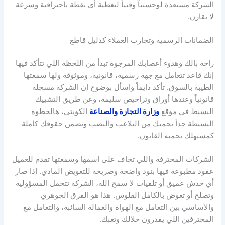
الشركة مستعدة لوجستياً وفنياً لتغطية أي نقطة باحترافية وسرعة
لا تقارن.
الضمانات الرسمية وتجارب العملاء كدليل قاطع
راحة بالك وهدوء أعصابك المرجوة تبدأ من اللحظة اللي تتأكد فيها
إنك قاعد تتعامل مع جهة رسمية، قانونية، وموثوقة ولها سمعتها
الطيبة بالسوق. تأكد دايماً واسأل بوضوح إن الشركة مسجلة
قانونياً وعندها أوراق وتراخيص سليمة، وعن طريق التشييك
البسيط في موقع
وزارة التجارة والصناعة
الكويتي، هالخطوة
البسيطة جداً تحميك من التلاعب والنصب وتضمن حقوقك كاملة
كمستهلك يحميه القانون.
الشركات المحترفة واللي تخاف على اسمها وسمعتها تقدم للعميل
عقود مطبوعة فيها بنود واضحة وصريحة للتعويض المادي. إذا صار
أي خدش عميق أو تلفيات لا سمح الله، الشركة تتحمل المسؤولية
وتصلح أو تعوض بالكامل الفلوس. هذا هو الفرق الجوهري
والأساسي بين التعامل مع الهواة والعمالة السائبة، والتعامل مع
المحترفين اللي يقدرون حلالك وتعبك.