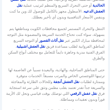
الخالدية
أو حتى التحرك السريع والمنظم لترتيب عملية
نقل
العفش الدعيه
، الأسطول مجهز بالكامل للوصول لك وين ما كنت
وبنفس الأسعار التنافسية وبدون أي تأخير يعطلك.
التنقل والتحرك المستمر لجميع محافظات الكويت ومناطقها يتم
بسهولة، سواء كنت تحتاج الخدمة السريعة والمضمونة مثل التوجه
لمحافظة مبارك الكبير عبر
نقل أثاث القصور
أو التوجه السريع
لمناطق الفروانية لطلب مساعدة فريق
نقل العفش اشبيلية
.
الفرق الفنية مدربة وجاهزة دايماً للتعامل مع مختلف أنواع السكن
والطرق.
حتى المناطق الساحلية، والهادية، والبعيدة نسبياً عن العاصمة لها
ترتيبها اللوجستي الخاص والمرتب مسبقاً. الخدمات متوفرة
وممتازة لطلبات
نقل العفش أنجفة
وللحالات الطارئة والمفاجئة
والسريعة جداً تقدر تعتمد بقلب مطمن وتثق على سرعة استجابة
فرق
نقل عفش الرقعي
اللي توصلك بوقت قياسي وتحل لك الأزمة
فوراً وبدون تعقيدات ومماطلة.