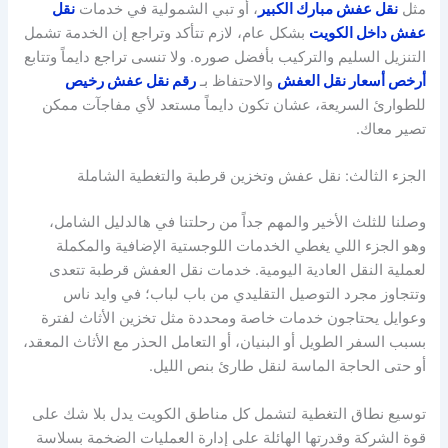
مثل
نقل عفش مبارك الكبير
، أو تبي الشمولية في خدمات
نقل
عفش داخل الكويت
بشكل عام، لازم تتأكد وتراجع إن الخدمة تشمل
التنزيل السليم والتركيب بأفضل صوره. ولا تنسى تراجع دايماً وتتابع
أرخص أسعار نقل العفش
والاحتفاظ بـ
رقم نقل عفش رخيص
للطوارئ السريعة، عشان تكون دايماً مستعد لأي مفاجآت ممكن
تصير معاك.
الجزء الثالث: نقل عفش وتخزين قرطبة والتغطية الشاملة
وصلنا للثلث الأخير والمهم جداً من رحلتنا في هالدليل الشامل،
وهو الجزء اللي يغطي الخدمات اللوجستية الإضافية والمكملة
لعملية النقل العادية اليومية. خدمات نقل العفش قرطبة تتعدى
وتتجاوز مجرد التوصيل التقليدي من باب لباب؛ في وايد ناس
وعوايل يحتاجون خدمات خاصة ومحددة مثل تخزين الأثاث لفترة
بسبب السفر الطويل أو البنيان، أو التعامل الحذر مع الأثاث المعقد،
أو حتى الحاجة الماسة لنقل طارئ بنص الليل.
توسيع نطاق التغطية لتشمل كل مناطق الكويت يدل بلا شك على
قوة الشركة وقدرتها الهائلة على إدارة العمليات الضخمة بسلاسة