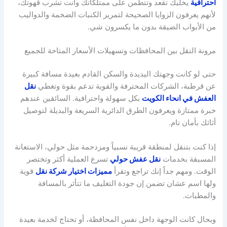
احترافية
يخليك تقعد وتتطمن على ممتلكاتك وأنت تشرب قهوتك،
لأنهم يعرفون الزوايا الصحيحة لتمرير الكنبات الضخمة والدواليب
من الأبواب الضيقة بدون ما يكسرون شي.
مرونة النقل بين المحافظات وتسهيلات الأسعار المتاحة للجميع
حتى لو كانت وجهتك اليديدة والسكن القادم بعيدة مسافة كبيرة
عن قرطبة، الشركات المحترفة والقوية تدعم بقوة وتغطي
نقل
العفش في انحاء الكويت
بكل سهولة واحترافية. السائقين عندهم
خبرة ممتازة ويعرفون الطرق الدائرية السريعة والبديلة لتوصيل
أثاثك بأمان تام.
إذا كنت بتنقل لمنطقة قريبة نسبياً ومزدحمة مثل حولي، الاستعانة
المسبقة بخدمات
نقل عفش حولي
تسرع العملية أكثر وتختصر
الوقت. ومهم جداً إنك تراجع وتقرأ
مميزات اختيار شركة نقل
قوية
ولها اسم عشان تضمن إن جودة التغليف ما تتأثر بالمسافة
والمطبات.
وبحال كانت الوجهة داخل نفس المحافظة، أو تحتاج لخدمة بعيدة