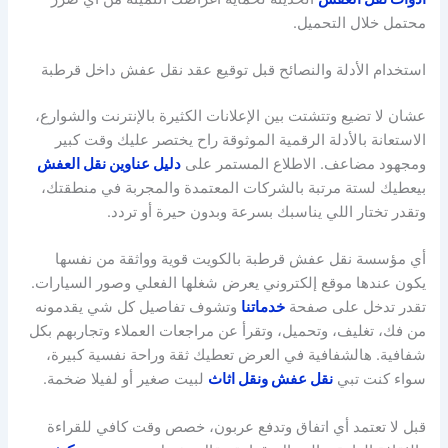
محتمل خلال التحميل.
استخدام الأدلة والنصائح قبل توقيع عقد نقل عفش داخل قرطبة
عشان لا تضيع وتتشتت بين الإعلانات الكثيرة بالإنترنت والشوارع،
الاستعانة بالأدلة الرقمية الموثوقة راح يختصر عليك وقت كبير
ومجهود مضاعف. الاطلاع المستمر على
دليل عناوين نقل العفش
بيعطيك لستة مرتبة بالشركات المعتمدة والمجربة في منطقتك،
وتقدر تختار اللي يناسبك بسرعة وبدون حيرة أو تردد.
أي مؤسسة نقل عفش قرطبة بالكويت قوية وواثقة من نفسها
يكون عندها موقع إلكتروني يعرض شغلها الفعلي وصور السيارات.
تقدر تدخل على صفحة
خدماتنا
وتشوف تفاصيل كل شي يقدمونه
من فك، تغليف، وتحميل، وتقرأ عن مراجعات العملاء وتجاربهم بكل
شفافية. هالشفافية في العرض تعطيك ثقة وراحة نفسية كبيرة،
سواء كنت تبي
نقل عفش ونقل اثاث
لبيت صغير أو لفيلا ضخمة.
قبل لا تعتمد أي اتفاق وتدفع عربون، خصص وقت كافي للقراءة