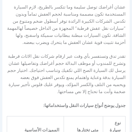
عشان أغراضك توصل سليمة وما تتكسر بالطريج، لازم السيارة
المستخدمة تكون مصممة ومناسبة لحجم العفش تماماً وبدون
تكدس. الشركات الكبيرة الرائدة توفر أسطول ضخم ومتنوع من
“سيارات نقل عفش قرطبة” المجهزة من الداخل خصيصاً لهالمهمة
الشاقة. تكون السيارات مبطنة ببطانيات سميكة واسفنج، ولها
أحزمة تثبيت قوية عشان العفش ما يتحرك ويضرب ببعضه.
تقدر تدق وتستفسر بأي وقت عبر ارقام شركات نقل الاثاث قرطبة
وتشرح للمندوب أو موظف البدالة حجم أغراضك وتفاصيلها عشان
يرسل لك السيارة الصح اللي تكفيك وتناسب احتياجك. اختيار حجم
السيارة بدقة وعناية واهتمام يمنع تكدس العفش فوق بعضه
ويحميه من التلف والكسر المؤكد، ويوفر عليك فلوس تأجير سيارة
ضخمة وأنت ما تحتاج إلا نص مساحتها.
جدول يوضح أنواع سيارات النقل واستخداماتها:
نوع
سيارة
متى تختارها
المميزات الأساسية