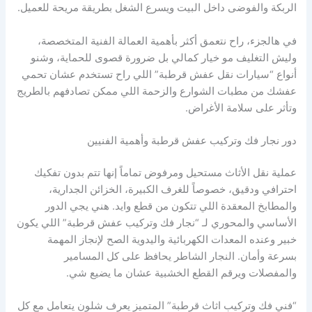
الربكة والفوضى داخل البيت ويسرع الشغل بطريقة مريحة للعميل.
في هالجزء، راح نتعمق أكثر بأهمية العمالة الفنية المتخصصة،
وليش التغليف مو خيار كمالي بل ضرورة قصوى للحماية، وشنو
أنواع “سيارات نقل عفش قرطبة” اللي راح تستخدم عشان تحمي
عفشك من مطبات الشوارع والزحمة اللي ممكن تصادفهم بالطريج
وتأثر على سلامة الأغراض.
دور نجار فك وتركيب عفش قرطبة وأهمية الفنيين
عملية نقل الأثاث مستحيل ومرفوض تماماً إنها تتم بدون تفكيك
احترافي ودقيق، خصوصاً للغرف الكبيرة، الخزائن الجدارية،
والمطابخ المعقدة اللي تتكون من قطع وايد. هني يجي الدور
الأساسي والمحوري لـ “نجار فك وتركيب عفش قرطبة” اللي يكون
خبير وعنده المعدات الكهربائية واليدوية الصح لإنجاز المهمة
بسرعة وأمان. النجار الشاطر يحافظ على كل المسامير
والمفصلات ويرقم القطع الخشبية عشان ما يضيع شي.
“فني فك وتركيب اثاث قرطبة” المتميز يعرف شلون يتعامل مع كل