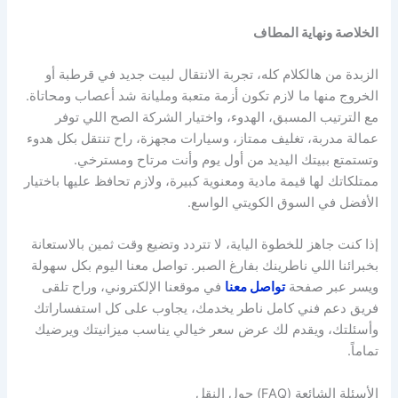
الخلاصة ونهاية المطاف
الزبدة من هالكلام كله، تجربة الانتقال لبيت جديد في قرطبة أو
الخروج منها ما لازم تكون أزمة متعبة ومليانة شد أعصاب ومحاتاة.
مع الترتيب المسبق، الهدوء، واختيار الشركة الصح اللي توفر
عمالة مدربة، تغليف ممتاز، وسيارات مجهزة، راح تنتقل بكل هدوء
وتستمتع ببيتك اليديد من أول يوم وأنت مرتاح ومسترخي.
ممتلكاتك لها قيمة مادية ومعنوية كبيرة، ولازم تحافظ عليها باختيار
الأفضل في السوق الكويتي الواسع.
إذا كنت جاهز للخطوة الياية، لا تتردد وتضيع وقت ثمين بالاستعانة
بخبرائنا اللي ناطرينك بفارغ الصبر. تواصل معنا اليوم بكل سهولة
ويسر عبر صفحة
تواصل معنا
في موقعنا الإلكتروني، وراح تلقى
فريق دعم فني كامل ناطر يخدمك، يجاوب على كل استفساراتك
وأسئلتك، ويقدم لك عرض سعر خيالي يناسب ميزانيتك ويرضيك
تماماً.
الأسئلة الشائعة (FAQ) حول النقل