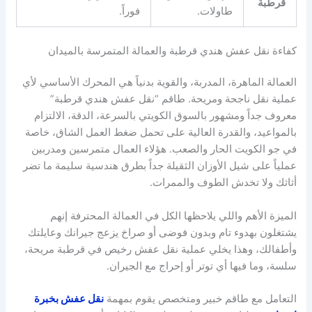
قرطبة
طاولات.
فوراً.
كفاءة نقل عفش هندي قرطبة والعمالة المتمرسة بالميدان
العمالة الماهرة، المدربة، والقوية بدنياً هي المحرك الأساسي لأي
عملية نقل ناجحة ومريحة. طاقم “نقل عفش هندي قرطبة”
معروف جداً ومشهور بالسوق الكويتي بالسرعة، الدقة، الالتزام
بالمواعيد، والقدرة العالية على تحمل ضغط العمل الشاق، خاصة
في جو الكويت الحار والصعب. هؤلاء العمال متمرسين ومدربين
عملياً على شيل الأوزان الثقيلة جداً بطرق هندسية سليمة ما تضر
أثاثك ولا تخدش الطوف والممرات.
الميزة الأهم واللي يلاحظها الكل في العمالة المحترفة إنهم
يشتغلون بهدوء تام وبدون فوضى أو صراخ يزعج جيرانك وعايلتك
وأطفالك، وهذا يخلي عملية نقل عفش رخيص في قرطبة مريحة،
سلسة، وما فيها أي توتر أو إحراج مع الجيران.
التعامل مع طاقم خبير ومتخصص يقوم بمهمة
نقل عفش بخبرة