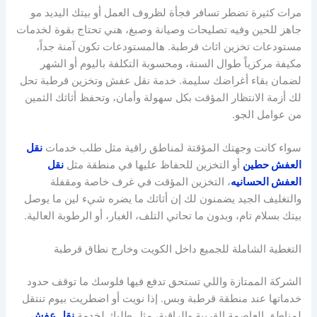
مرات كثيرة تضطر تسافر فجأة لظروف العمل أو بيتك اليديد مو
جاهز للحين وفيه تصليحات وصيانة وصبغ، هني تحتاج بقوة لخدمات
مستودعات تخزين اثاث قرطبة. هالمستودعات تكون آمنة جداً،
مكيفة مركزياً طوال السنة، ومحسوبة التكلفة باليوم أو الشهر
لضمان بقاء أغراضك سليمة. خدمة نقل عفش وتخزين قرطبة تحل
لك أزمة الانتظار المؤقت بكل سهولة وأمان، وتحفظ أثاثك الثمين
من عوامل الجو.
سواء كانت وجهتك المؤقتة لمناطق راقية مثل طلب خدمات
نقل
العفش حطين
أو التخزين للحفاظ عليها في منطقة مثل
نقل
العفش الحسانيه
، التخزين المؤقت في غرف خاصة ومقفلة
والتغليف الجيد يضمنون لك إن أثاثك ما يضره شيء لين ما يوصل
بيتك بسلام تام، وبدون ما تحاتي التلف، الغبار، أو الرطوبة العالية.
التغطية الشاملة للجميع داخل الكويت وخارج نطاق قرطبة
الشركة الممتازة واللي تستحق تدفع فيها فلوسك ما توقف حدود
خدماتها عند منطقة قرطبة وبس. إذا نويت أو اضطريت بيوم تنتقل
لمناطق العاصمة القريبة والراقية، مثل طلبك لخدمة
نقل عفش