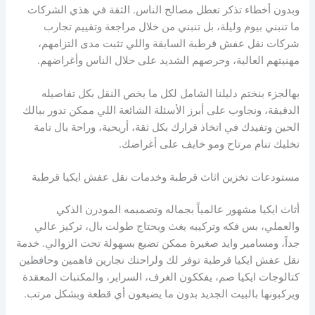
وبدون أخطاء تذكر تعطل مصالح الناس. الثقة في هذي الشركات
ما تنبني بيوم وليلة، بل تنبني من خلال مراجعة وتقييم تجارب
شركات نقل عفش قرطبة السابقة واللي تثبت مدى التزامهم،
مهنيتهم العالية، وحرصهم الشديد على حلال الناس وأغراضهم.
بهالجزء بنختم دليلنا الشامل لكل ما يخص النقل بكل تفاصيله
الدقيقة، ونجاوب على أبرز الأسئلة الشائعة اللي ممكن تدور ببالك
الحين وتفيدك في اتخاذ قرارك بكل ثقة، أريحية، وراحة بال تامة
تخليك تنام مرتاح ومو خايف على أغراضك.
مستودعات تخزين اثاث قرطبة وخدمات نقل عفش ايكيا قرطبة
أثاث ايكيا مشهور عالمياً بجماله وتصميمه المودرن الذكي
والعملي، بس فكه وتركيبه يغث ويحتاج طولت بال، تركيز عالي
جداً، ومسامير وايد صغيرة ممكن تضيع بسهولة تحت الزوالي. خدمة
نقل عفش ايكيا قرطبة توفر لك ولراحتك نجارين فاهمين وحافظين
كتالوجات ايكيا صم، يفككون الغرف، السراير، والمكتبات المعقدة
ويركبونها بالبيت الجديد بدون ما يضيعون أي قطعة وبشكل مرتب.