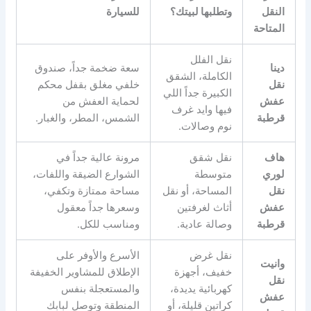
النقل
وتطلبها لبيتك؟
للسيارة
المتاحة
نقل الفلل
دينا
سعة ضخمة جداً، صندوق
الكاملة، الشقق
نقل
خلفي مغلق بقفل محكم
الكبيرة جداً اللي
عفش
لحماية العفش من
فيها وايد غرف
قرطبة
الشمس، المطر، والغبار.
نوم وصالات.
هاف
نقل شقق
مرونة عالية جداً في
لوري
متوسطة
الشوارع الضيقة واللفات،
نقل
المساحة، أو نقل
مساحة ممتازة وتكفي،
عفش
أثاث لغرفتين
وسعرها جداً معقول
قرطبة
وصالة عادية.
ومناسب للكل.
نقل غرض
الأسرع والأوفر على
وانيت
خفيف، أجهزة
الإطلاق للمشاوير الخفيفة
نقل
كهربائية يديدة،
والمستعجلة بنفس
عفش
كراتين قليلة، أو
المنطقة وتوصل لبابك