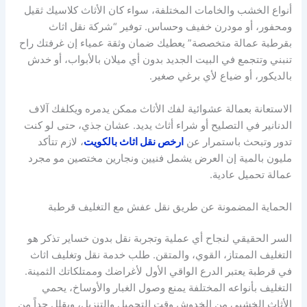
أنواع الخشب والخامات المختلفة، سواء كان الأثاث كلاسيك ثقيل
ومحفور، أو مودرن خفيف وحساس. توفير “شركة نقل اثاث
بقرطبة عمالة متخصصة” يعطيك ضمان وثقة عمياء إن غرفتك راح
تنبني وتتجمع في البيت الجديد بدون أي ميلان بالأبواب، أو خدش
بالديكور، أو ضياع لأي برغي صغير.
الاستعانة بعمالة عشوائية لفك الأثاث ممكن يدمره ويكلفك آلاف
الدنانير في التصليح أو شراء أثاث يديد. عشان جذي، حتى لو كنت
تدور وتبحث باستمرار عن
ارخص نقل اثاث بالكويت
، لازم تتأكد
مليون بالمية إن العرض يشمل فنيين ونجارين مختصين مو مجرد
عمالة تحميل عادية.
الحماية المضمونة عن طريق نقل عفش مع التغليف قرطبة
السر الحقيقي لنجاح أي عملية وتجربة نقل بدون خساير تذكر هو
التغليف الممتاز، القوي، والمتقن. طلب خدمة نقل وتغليف اثاث
في قرطبة يعتبر الدرع الواقي الأول لأغراضك وممتلكاتك الثمينة.
التغليف بأنواعه المختلفة يمنع وصول الغبار والأوساخ، يحمي
الأثاث الخشبي من الخدوش وقت التحميل والتنزيل، ويقلل جداً من