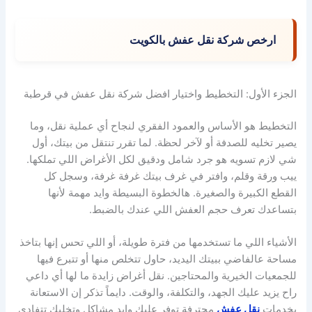
ارخص شركة نقل عفش بالكويت
الجزء الأول: التخطيط واختيار افضل شركة نقل عفش في قرطبة
التخطيط هو الأساس والعمود الفقري لنجاح أي عملية نقل، وما
يصير تخليه للصدفة أو لآخر لحظة. لما تقرر تنتقل من بيتك، أول
شي لازم تسويه هو جرد شامل ودقيق لكل الأغراض اللي تملكها.
ييب ورقة وقلم، وافتر في غرف بيتك غرفة غرفة، وسجل كل
القطع الكبيرة والصغيرة. هالخطوة البسيطة وايد مهمة لأنها
بتساعدك تعرف حجم العفش اللي عندك بالضبط.
الأشياء اللي ما تستخدمها من فترة طويلة، أو اللي تحس إنها بتاخذ
مساحة عالفاضي ببيتك اليديد، حاول تتخلص منها أو تتبرع فيها
للجمعيات الخيرية والمحتاجين. نقل أغراض زايدة ما لها أي داعي
راح يزيد عليك الجهد، والتكلفة، والوقت. دايماً تذكر إن الاستعانة
بخدمات
نقل عفش
محترفة توفر عليك وايد مشاكل وتخليك تتفادى