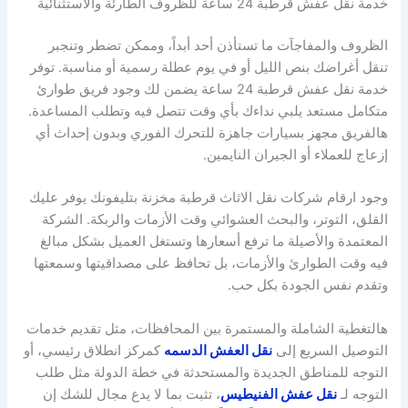
خدمة نقل عفش قرطبة 24 ساعة للظروف الطارئة والاستثنائية
الظروف والمفاجآت ما تستأذن أحد أبداً، وممكن تضطر وتنجبر
تنقل أغراضك بنص الليل أو في يوم عطلة رسمية أو مناسبة. توفر
خدمة نقل عفش قرطبة 24 ساعة يضمن لك وجود فريق طوارئ
متكامل مستعد يلبي نداءك بأي وقت تتصل فيه وتطلب المساعدة.
هالفريق مجهز بسيارات جاهزة للتحرك الفوري وبدون إحداث أي
إزعاج للعملاء أو الجيران النايمين.
وجود ارقام شركات نقل الاثاث قرطبة مخزنة بتليفونك يوفر عليك
القلق، التوتر، والبحث العشوائي وقت الأزمات والربكة. الشركة
المعتمدة والأصيلة ما ترفع أسعارها وتستغل العميل بشكل مبالغ
فيه وقت الطوارئ والأزمات، بل تحافظ على مصداقيتها وسمعتها
وتقدم نفس الجودة بكل حب.
هالتغطية الشاملة والمستمرة بين المحافظات، مثل تقديم خدمات
التوصيل السريع إلى
نقل العفش الدسمه
كمركز انطلاق رئيسي، أو
التوجه للمناطق الجديدة والمستحدثة في خطة الدولة مثل طلب
التوجه لـ
نقل عفش الفنيطيس
، تثبت بما لا يدع مجال للشك إن