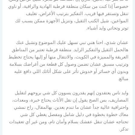
خصوصاً إذا كنت من سكان منطقة قرطبة الهادية والراقية، أو ناوي
تنقل وتستقر فيها قريب. التفكير بترتيب الأغراض، تغليف
المواعين، شيل الكنب الثقيل، وتنزيل الأجهزة ممكن يسبب لك
توتر وتحاتي وايد أشياء.
عشان شذي، احنا هني نبي نسهل عليك الموضوع ونشيل عنك
هالحمل الثقيل والتفكير الزايد. منطقة قرطبة تعتبر من المناطق
العريقة والمميزة في الكويت، والانتقال منها أو إليها يحتاج تخطيط
وترتيب مسبق عشان تضمن وصول كل قطعة من أغراضك بسلامة
وبدون أي خسائر أو خدوش تأثر على شكل أثاثك اللي دافع عليه
مبالغ.
وايد ناس يعتقدون إنهم يقدرون يسوون كل شي بروحهم لتقليل
المصاريف، بس الصج يقول إن نقل الأثاث يحتاج خبرة، ومعدات،
واحترافية عالية جداً عشان ما تندم بعدين. بهالمقال، راح نمشي
معاك خطوة بخطوة في دليل شامل ومفصل يغطي كل شي
تحتاجه عشان تنقل عفشك بسلام وأمان تام، ومن غير أي تعقيدات
تذكر.