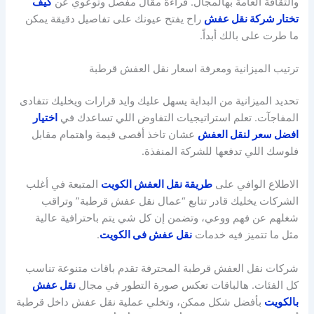
والثقافة العامة بهالمجال. قراءة مقال مفصل وتوعوي عن
كيف
تختار شركة نقل عفش
راح يفتح عيونك على تفاصيل دقيقة يمكن
ما طرت على بالك أبداً.
ترتيب الميزانية ومعرفة اسعار نقل العفش قرطبة
تحديد الميزانية من البداية يسهل عليك وايد قرارات ويخليك تتفادى
المفاجآت. تعلم استراتيجيات التفاوض اللي تساعدك في
اختيار
افضل سعر لنقل العفش
عشان تاخذ أقصى قيمة واهتمام مقابل
فلوسك اللي تدفعها للشركة المنفذة.
الاطلاع الوافي على
طريقة نقل العفش الكويت
المتبعة في أغلب
الشركات يخليك قادر تتابع “عمال نقل عفش قرطبة” وتراقب
شغلهم عن فهم ووعي، وتضمن إن كل شي يتم باحترافية عالية
مثل ما تتميز فيه خدمات
نقل عفش فى الكويت
.
شركات نقل العفش قرطبة المحترفة تقدم باقات متنوعة تناسب
كل الفئات. هالباقات تعكس صورة التطور في مجال
نقل عفش
بالكويت
بأفضل شكل ممكن، وتخلي عملية نقل عفش داخل قرطبة