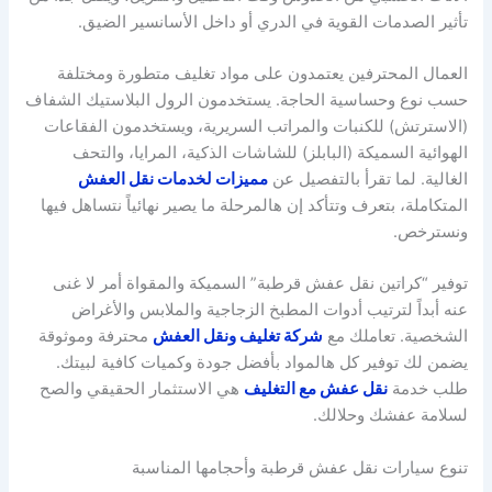
تأثير الصدمات القوية في الدري أو داخل الأسانسير الضيق.
العمال المحترفين يعتمدون على مواد تغليف متطورة ومختلفة
حسب نوع وحساسية الحاجة. يستخدمون الرول البلاستيك الشفاف
(الاسترتش) للكنبات والمراتب السريرية، ويستخدمون الفقاعات
الهوائية السميكة (البابلز) للشاشات الذكية، المرايا، والتحف
الغالية. لما تقرأ بالتفصيل عن
مميزات لخدمات نقل العفش
المتكاملة، بتعرف وتتأكد إن هالمرحلة ما يصير نهائياً نتساهل فيها
ونسترخص.
توفير “كراتين نقل عفش قرطبة” السميكة والمقواة أمر لا غنى
عنه أبداً لترتيب أدوات المطبخ الزجاجية والملابس والأغراض
الشخصية. تعاملك مع
شركة تغليف ونقل العفش
محترفة وموثوقة
يضمن لك توفير كل هالمواد بأفضل جودة وكميات كافية لبيتك.
طلب خدمة
نقل عفش مع التغليف
هي الاستثمار الحقيقي والصح
لسلامة عفشك وحلالك.
تنوع سيارات نقل عفش قرطبة وأحجامها المناسبة