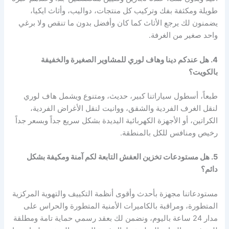
طويلة ومكثفة بفك وتركيب كل منتجات، دواليب، وأثاث ايكيا،
يضمنون لك يرجع الأثاث كما كان وأفضل بدون ما تنقص ولا برغي
واحد صغير من الغرفة.
4. هل عندكم دينا وهاف لوري للمشاوير الصغيرة والخفيفة
بالكويت؟
طبعاً، أسطول سياراتنا كبير، حديث، ومتنوع ويشمل هاف لوري
لنقل الغرف الفردية والشقق، ووانيت لنقل الأغراض الفردية،
الكراتين، أو الأجهزة الكهربائية اليديدة بشكل سريع جداً وبسعر جداً
رخيص ومنافس للكل بالمنطقة.
5. هل مستودعات تخزين العفش التابعة لكم آمنة ومكيفة بشكل
دائم؟
مستودعاتنا مجهزة بأحدث وأقوى أنظمة التكييف والتهوية المركزية
المتطورة، ومراقبة بالكاميرات الأمنية المتطورة والحراس على
مدار 24 ساعة باليوم، ونضمن لك بعقد رسمي حماية تامة ومطلقة