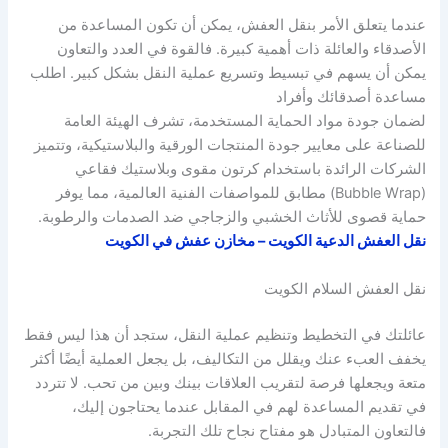
عندما يتعلق الأمر بنقل العفش، يمكن أن تكون المساعدة من
الأصدقاء والعائلة ذات أهمية كبيرة. فالقوة في العدد والتعاون
يمكن أن يسهم في تبسيط وتسريع عملية النقل بشكل كبير. اطلب
مساعدة أصدقائك وأفراد
لضمان جودة مواد الحماية المستخدمة، تشرف الهيئة العامة
للصناعة على معايير جودة المنتجات الورقية والبلاستيكية، وتتميز
الشركات الرائدة باستخدام كرتون مقوى وبلاستيك فقاعي
(Bubble Wrap) مطابق للمواصفات الفنية العالمية، مما يوفر
حماية قصوى للأثاث الخشبي والزجاجي ضد الصدمات والرطوبة.
نقل العفش الدعية الكويت – مخازن عفش في الكويت
نقل العفش السلام الكويت
عائلتك في التخطيط وتنظيم عملية النقل، ستجد أن هذا ليس فقط
يخفف العبء عنك ويقلل من التكاليف، بل يجعل العملية أيضًا أكثر
متعة ويجعلها فرصة لتقريب العلاقات بينك وبين من تحب. لا تتردد
في تقديم المساعدة لهم في المقابل عندما يحتاجون إليك،
فالتعاون المتبادل هو مفتاح نجاح تلك التجربة.