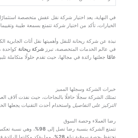
في النهاية، يعد اختيار شركة نقل عفش متخصصة استثمارًا 
الخيارات، تأكد من اختيار شركة تتمتع بسمعة طيبة وتقييما
نبذة عن شركة ريحانة للنقل وأهميتها نقل أثاث الجابرية ال
في عالم الخدمات المتخصصة، تبرز
شركة ريحانة
كواحدة من
عامًا
جعلتها رائدة في مجالها، حيث تقدم حلولًا متكاملة تلبي
خبرات الشركة وسجلها المميز
تمتلك الشركة سجلًا حافلًا بالنجاحات، حيث نفذت آلاف الع
التركيز على التفاصيل
واستخدام أحدث التقنيات يجعلها الخيا
رضا العملاء وحصة السوق
تتمتع الشركة بنسبة رضا تصل إلى
98%
، وهي نسبة تعكس 
تحتفظ بحصة سوقية تبلغ
28%
، مما يؤكد مكانتها الرائدة ف