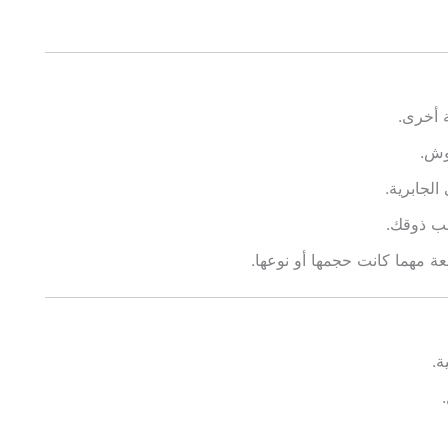
ة أخرى.
وش.
لجابرية.
سب ذوقك.
ة مهما كانت حجمها أو نوعها.
ة.