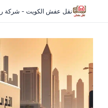
خطي
لى
نقل عفش الكويت - شركة ري
لمحتوى