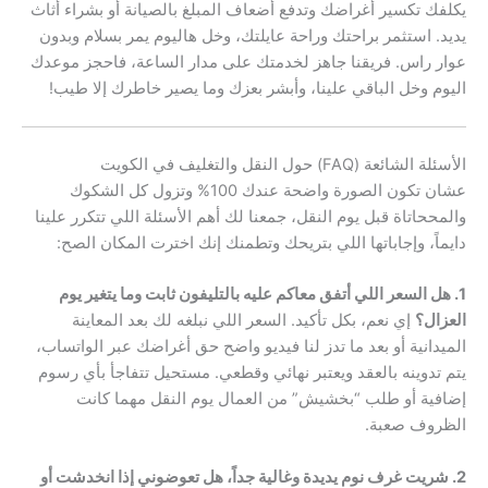
يكلفك تكسير أغراضك وتدفع أضعاف المبلغ بالصيانة أو بشراء أثاث
يديد. استثمر براحتك وراحة عايلتك، وخل هاليوم يمر بسلام وبدون
عوار راس. فريقنا جاهز لخدمتك على مدار الساعة، فاحجز موعدك
اليوم وخل الباقي علينا، وأبشر بعزك وما يصير خاطرك إلا طيب!
الأسئلة الشائعة (FAQ) حول النقل والتغليف في الكويت
عشان تكون الصورة واضحة عندك 100% وتزول كل الشكوك
والمححاتاة قبل يوم النقل، جمعنا لك أهم الأسئلة اللي تتكرر علينا
دايماً، وإجاباتها اللي بتريحك وتطمنك إنك اخترت المكان الصح:
1. هل السعر اللي أتفق معاكم عليه بالتليفون ثابت وما يتغير يوم
العزال؟
إي نعم، بكل تأكيد. السعر اللي نبلغه لك بعد المعاينة
الميدانية أو بعد ما تدز لنا فيديو واضح حق أغراضك عبر الواتساب،
يتم تدوينه بالعقد ويعتبر نهائي وقطعي. مستحيل تتفاجأ بأي رسوم
إضافية أو طلب “بخشيش” من العمال يوم النقل مهما كانت
الظروف صعبة.
2. شريت غرف نوم يديدة وغالية جداً، هل تعوضوني إذا انخدشت أو