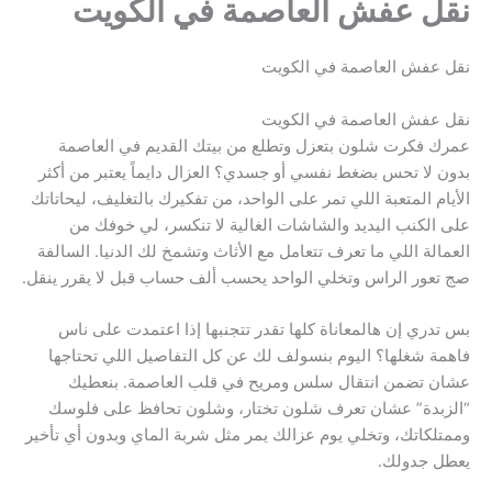
نقل عفش العاصمة في الكويت
نقل عفش العاصمة في الكويت
نقل عفش العاصمة في الكويت
عمرك فكرت شلون بتعزل وتطلع من بيتك القديم في العاصمة
بدون لا تحس بضغط نفسي أو جسدي؟ العزال دايماً يعتبر من أكثر
الأيام المتعبة اللي تمر على الواحد، من تفكيرك بالتغليف، ليحاتاتك
على الكنب اليديد والشاشات الغالية لا تنكسر، لي خوفك من
العمالة اللي ما تعرف تتعامل مع الأثاث وتشمخ لك الدنيا. السالفة
صج تعور الراس وتخلي الواحد يحسب ألف حساب قبل لا يقرر ينقل.
بس تدري إن هالمعاناة كلها تقدر تتجنبها إذا اعتمدت على ناس
فاهمة شغلها؟ اليوم بنسولف لك عن كل التفاصيل اللي تحتاجها
عشان تضمن انتقال سلس ومريح في قلب العاصمة. بنعطيك
“الزبدة” عشان تعرف شلون تختار، وشلون تحافظ على فلوسك
وممتلكاتك، وتخلي يوم عزالك يمر مثل شربة الماي وبدون أي تأخير
يعطل جدولك.