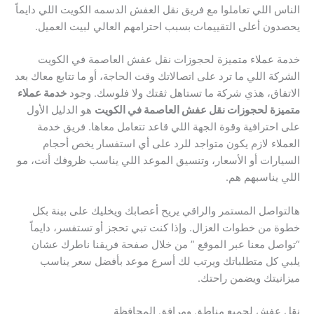
الناس اللي تعاملوا مع فريق نقل العفش الدسمه الكويت اللي دايماً
يحصدون أعلى التقييمات بسبب احترامهم العالي لبيت العميل.
خدمة عملاء متميزة لحجوزات نقل عفش العاصمة في الكويت
الشركة اللي ما ترد على اتصالاتك وقت الحاجة، أو ما تتابع معاك بعد
الاتفاق، هذي شركة ما تستاهل ثقتك ولا فلوسك. وجود
خدمة عملاء
متميزة لحجوزات نقل عفش العاصمة في الكويت
هو الدليل الأول
على احترافية وقوة الجهة اللي قاعد تتعامل معاها. فريق خدمة
العملاء لازم يكون متواجد للرد على أي استفسار يخص أحجام
السيارات أو الأسعار، وتنسيق الموعد اللي يناسب ظروفك أنت، مو
اللي يناسبهم هم.
هالتواصل المستمر والراقي يريح أعصابك ويخليك على بينة بكل
خطوة من خطوات العزال. وإذا كنت تبي تحجز أو تستفسر، دايماً
“تواصل معنا عبر الموقع ” من خلال صفحة فريقنا ناطرك عشان
يلبي كل متطلباتك ويرتب لك أسرع موعد بأفضل سعر يناسب
ميزانيتك ويضمن راحتك.
نقل عفش لجميع مناطق ومرافق المحافظة