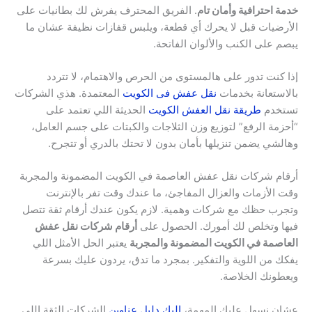
خدمة احترافية وأمان تام
. الفريق المحترف يفرش لك بطانيات على
الأرضيات قبل لا يحرك أي قطعة، ويلبس قفازات نظيفة عشان ما
يبصم على الكنب والألوان الفاتحة.
إذا كنت تدور على هالمستوى من الحرص والاهتمام، لا تتردد
بالاستعانة بخدمات
نقل عفش فى الكويت
المعتمدة. هذي الشركات
تستخدم
طريقة نقل العفش الكويت
الحديثة اللي تعتمد على
“أحزمة الرفع” لتوزيع وزن الثلاجات والكبتات على جسم العامل،
وهالشي يضمن تنزيلها بأمان بدون لا تحتك بالدري أو تتجرح.
أرقام شركات نقل عفش العاصمة في الكويت المضمونة والمجربة
وقت الأزمات والعزال المفاجئ، ما عندك وقت تفر بالإنترنت
وتجرب حظك مع شركات وهمية. لازم يكون عندك أرقام ثقة تتصل
فيها وتخلص لك أمورك. الحصول على
أرقام شركات نقل عفش
العاصمة في الكويت المضمونة والمجربة
يعتبر الحل الأمثل اللي
يفكك من اللوية والتفكير. بمجرد ما تدق، يردون عليك بسرعة
ويعطونك الخلاصة.
عشان نسهل عليك المهمة،
اليك دليل عناوين
الشركات الثقة اللي