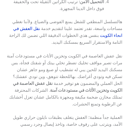
التحميل الآمن:
ترتيب الكراتين الثقيلة تحت والخفيفة
فوق داخل الدينا المجهزة.
هالتسلسل المنطقي للشغل يمنع الفوضى والضياع. ولأننا نغطي
مساحات واسعة، تقدر تعتمد علينا لتقديم خدمة
نقل العفش في
انحاء الكويت
بنفس هذي الخطوات الدقيقة اللي تضمن لك الراحة
التامة والاستقرار السريع بمسكنك اليديد.
نقل عفش العاصمة في الكويت وتخزين الأثاث في مستودعات آمنة
مرات تصير مواقف تخليك تضطر تخلي بيتك أو شقتك فجأة، بس
مسكنك اليديد للحين يبي له تشطيب أو صبغ ومو جاهز عشان
تسكن فيه وتودي أغراضك. بهاللحظة تتوهق، وين تودي عفشك؟
الحل العملي والمضمون هو توفير خدمة
نقل عفش العاصمة في
الكويت وتخزين الأثاث في مستودعات آمنة
. الشركات المحترفة
تمتلك مخازن ضخمة مكيفة ومجهزة بالكامل عشان تعزل أخشابك
عن الرطوبة وتمنع الحشرات.
العملية جداً منظمة؛ العفش يتغلف بطبقات نايلون حراري طويل
الأمد، ويترتب على رفوف خاصة، وتاخذ إيصال وجرد رسمي