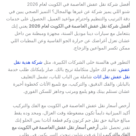
أفضل شركة نقل عفش العاصمة في الكويت لعام 2026
شنو اللي يميز شركة عن غيرها بهالمجال؟ التميز الصجي يبين في
دقة الترتيب والتنظيم واحترام مواعيد العميل. الحصول على خدمات
أفضل شركة نقل عفش العاصمة في الكويت لعام 2026
يعني إنك
بتتعامل مع سيارات دينا موديل السنة، مجهزة ومبطنة من داخل
عشان تعزل أغراضك عن حرارة الجو القاسية وعن المطبات اللي
ممكن تكسر المواعين والزجاج.
التطور في هالسنة خلى الشركات الكبيرة، مثل
شركة هدية نقل
عفش
، تقدم لك حلول متكاملة تريح بالك. صار بإمكانك طلب خدمة
نقل عفش نقل اثاث
شاملة من الباب للباب، تشمل التغليف
بالبابلز، والفك الدقيق، والتركيب، مع تلميع الأثاث كخطوة أخيرة
عشان تستلم بيتك وهو يلمع ومرتب وجاهز للسكن الفوري.
أرخص أسعار نقل عفش العاصمة في الكويت مع الفك والتركيب
أكيد الميزانية دايماً تكون مضغوطة وقت العزال، ومحد وده يقط
مبالغ خيالية حق نقل جم كرتون وكم قطعة أثاث! بس الحلو إنك
تقدر تحصل على
أرخص أسعار نقل عفش العاصمة في الكويت مع
الفك والتركيب
إذا عرفت شلون تبحث. السر يكمن في طلب