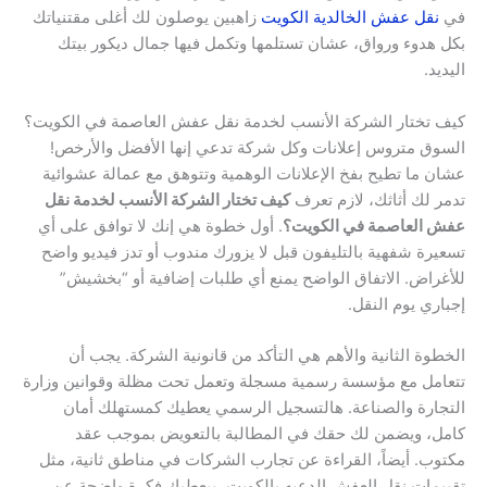
في
نقل عفش الخالدية الكويت
زاهبين يوصلون لك أغلى مقتنياتك
بكل هدوء ورواق، عشان تستلمها وتكمل فيها جمال ديكور بيتك
اليديد.
كيف تختار الشركة الأنسب لخدمة نقل عفش العاصمة في الكويت؟
السوق متروس إعلانات وكل شركة تدعي إنها الأفضل والأرخص!
عشان ما تطيح بفخ الإعلانات الوهمية وتتوهق مع عمالة عشوائية
تدمر لك أثاثك، لازم تعرف
كيف تختار الشركة الأنسب لخدمة نقل
عفش العاصمة في الكويت؟
. أول خطوة هي إنك لا توافق على أي
تسعيرة شفهية بالتليفون قبل لا يزورك مندوب أو تدز فيديو واضح
للأغراض. الاتفاق الواضح يمنع أي طلبات إضافية أو “بخشيش”
إجباري يوم النقل.
الخطوة الثانية والأهم هي التأكد من قانونية الشركة. يجب أن
تتعامل مع مؤسسة رسمية مسجلة وتعمل تحت مظلة وقوانين وزارة
التجارة والصناعة. هالتسجيل الرسمي يعطيك كمستهلك أمان
كامل، ويضمن لك حقك في المطالبة بالتعويض بموجب عقد
مكتوب. أيضاً، القراءة عن تجارب الشركات في مناطق ثانية، مثل
تقييمات نقل العفش الدعيه بالكويت، بيعطيك فكرة واضحة عن