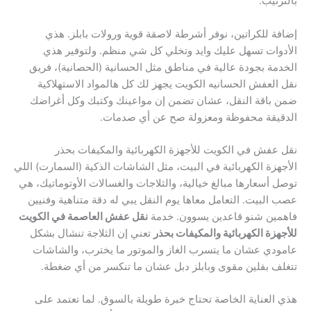
بالترتيب.
إضافة للكراتين، نوفر أشرطة لاصقة قوية ورولات بابلز. هذي
الأدوات تسهل عليك وايد وتخلي كل شي منظم. ولتوفير هذي
الخدمة بجودة عالية في مناطق مثل الحسانية (الحصانية)، فريق
نقل العفش الحسانيه الكويت يجهز لك كل هالمواد الاستهلاكية
ضمن باقة النقل، عشان تضمن إن مواعينك وكتبك وكل أغراضك
الدقيقة محفوظة ومعزولة صح عن أي صدمات.
نقل عفش في الكويت للأجهزة الكهربائية والمكيفات بحذر
الأجهزة الكهربائية في البيت، مثل الشاشات الذكية (السمارت) اللي
توصل أسعارها مبالغ خيالية، والثلاجات والغسالات الأوتوماتيك، هي
عصب البيت. التعامل معاها يوم النقل يبي له دقة متناهية وفنيين
فاهمين شنو قاعدين يسوون. خدمة
نقل عفش العاصمة في الكويت
للأجهزة الكهربائية والمكيفات بحذر
تعني إن الثلاجة تنشال بشكل
عامودي عشان ما يتسرب الغاز والموتور ما يخترب، والشاشات
تتغلف بفلين مقوى وبابلز دبل عشان ما تنكسر من أي ضغطة.
هذي العناية الخاصة تحتاج خبرة طويلة بالسوق. لما تعتمد على