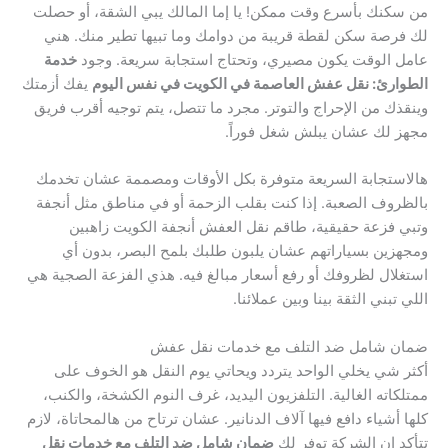
من سكنك بأسرع وقت ممكن! يا إما المالك يبي الشقة، أو حصلت
لك فرصة سكن لقطة قريبة من دوامك وما تبيها تطير منك. هني
عامل الوقت يكون مصيري، وتحتاج استجابة سريعة. وجود
خدمة
الطوارئ: نقل عفش العاصمة في الكويت في نفس اليوم
يفك أزمتك
وينقذك من الإحراج والتوتر. مجرد ما تتصل، يتم توجيه أقرب فريق
مجهز لك عشان يبلش شغل فوراً.
هالاستجابة السريعة متوفرة بكل الأوقات ومصممة عشان تخدمك
بالظروف الصعبة. إذا كنت بقلب الزحمة أو في مناطق مثل أنجفة
وتبي فزعة حقيقية، طاقم نقل العفش أنجفة الكويت زاهبين
ومجهزين بسياراتهم عشان يلبون طلبك بلمح البصر، بدون أي
استغلال لظروفك أو رفع أسعار مبالغ فيه. هذي الفزعة الصجية هي
اللي تبني الثقة بينا وبين عملائنا.
ضمان شامل ضد التلف مع خدمات نقل عفش
أكثر شي يخلي الواحد يتردد ويحاتي يوم النقل هو الخوف على
ممتلكاته الغالية. التلفزيون اليديد، غرف النوم الكشخة، والكنب،
كلها أشياء دافع فيها آلاف الدنانير. عشان ترتاح من هالمحاتاة، لازم
تتأكد إن الشركة توفر لك
ضمان شامل ضد التلف مع خدمات نقل