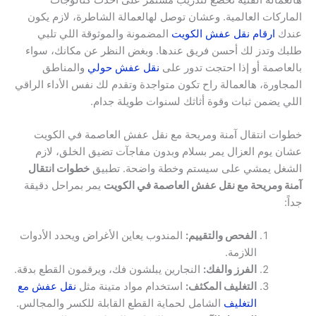
الماركات العالمية. وعشان توصل لهالعمالة الشاطرة، لازم يكون
عندك
ارقام نقل عفش الكويت
المضمونة والموثوقة اللي تلبي
طلبك وتدز لك أحسن فريق عندها. وبغض النظر عن مكانك، سواء
بالعاصمة أو إذا احتجت تدور على
نقل عفش حولي
والمناطق
المجاورة، هالعمالة راح تكون متواجدة وتقدم لك نفس الأداء الراقي
اللي يضمن ثبات وقوة أثاثك لسنوات طويلة جدام.
خطوات انتقال آمنة ومريحة مع نقل عفش العاصمة في الكويت
عشان يوم العزال يمر بسلام وبدون مفاجآت تضيق الخلق، لازم
الشغل يمشي على سيستم وخطة واضحة. تطبيق
خطوات انتقال
آمنة ومريحة مع نقل عفش العاصمة في الكويت
يمر بمراحل دقيقة
جداً:
الفحص والتقييم:
المندوب يعاين الأغراض ويحدد الأدوات
اللازمة.
الفرز والفك:
النجارين يبلشون فك، ويرقمون القطع بدقة.
التغليف المكثف:
استخدام مواد متينة مثل
نقل عفش مع
التغليف
الشامل لحماية القطع القابلة للكسر والمجالس.