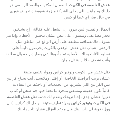
عفش العاصمة في الكويت
. الضمان المكتوب والعقد الرسمي هو
دليلك وحمايتك اللي يخلي الشركة ملزمة بتعويضك تعويض فوري
في حال صار أي خطأ أو كسر.
العمال والفنيين لمن يدرون إن الشغل عليه كفالة، راح يشتغلون
بحذر مضاعف، ويمشون على بيض عشان يتجنبون الأخطاء. وإذا تبي
تشوف هالمصداقية مطبقة على أرض الواقع في مناطق مثل
الرقعي، شباب نقل عفش الرقعي بالكويت يحرصون دايماً على
تسليم الأثاث بحالته الأصلية تماماً، وهالشي يعطيك راحة بال مطلقة
وأنت تشوف حلالك ينتقل بأمان.
نقل عفش في الكويت وتوفير كراتين ومواد تغليف متينة
عشان ترتب أغراضك الخاصة، أوراقك، وملابسك، أنت تحتاج كراتين.
بس الكراتين اللي تشتريها من الجمعيات أو تاخذها من البقالات
غالباً تكون خفيفة وتتشقق بمجرد ما تحط فيها جم صحن أو كتاب
ثقيل! عشان جذي، إحنا نريحك ونقدم لك خدمة
نقل عفش العاصمة
في الكويت وتوفير كراتين ومواد تغليف متينة
. نوصل لك كراتين (دبل
وول) قوية لي باب بيتك قبل موعد العزال عشان تاخذ راحتك