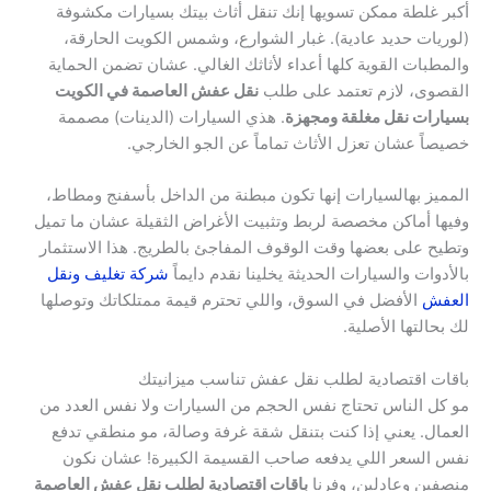
أكبر غلطة ممكن تسويها إنك تنقل أثاث بيتك بسيارات مكشوفة
(لوريات حديد عادية). غبار الشوارع، وشمس الكويت الحارقة،
والمطبات القوية كلها أعداء لأثاثك الغالي. عشان تضمن الحماية
القصوى، لازم تعتمد على طلب
نقل عفش العاصمة في الكويت
بسيارات نقل مغلقة ومجهزة
. هذي السيارات (الدينات) مصممة
خصيصاً عشان تعزل الأثاث تماماً عن الجو الخارجي.
المميز بهالسيارات إنها تكون مبطنة من الداخل بأسفنج ومطاط،
وفيها أماكن مخصصة لربط وتثبيت الأغراض الثقيلة عشان ما تميل
وتطيح على بعضها وقت الوقوف المفاجئ بالطريج. هذا الاستثمار
بالأدوات والسيارات الحديثة يخلينا نقدم دايماً
شركة تغليف ونقل
العفش
الأفضل في السوق، واللي تحترم قيمة ممتلكاتك وتوصلها
لك بحالتها الأصلية.
باقات اقتصادية لطلب نقل عفش تناسب ميزانيتك
مو كل الناس تحتاج نفس الحجم من السيارات ولا نفس العدد من
العمال. يعني إذا كنت بتنقل شقة غرفة وصالة، مو منطقي تدفع
نفس السعر اللي يدفعه صاحب القسيمة الكبيرة! عشان نكون
منصفين وعادلين، وفرنا
باقات اقتصادية لطلب نقل عفش العاصمة