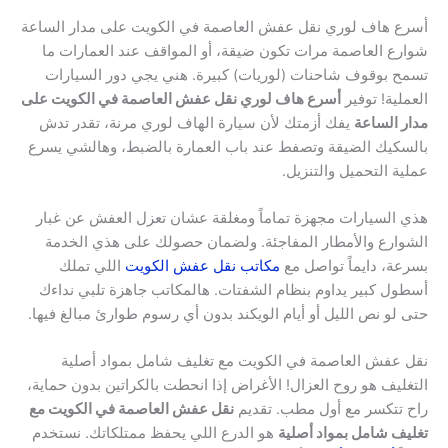
أسرع هاف لوري نقل عفش العاصمة في الكويت على مدار الساعة
شوارع العاصمة مرات تكون ضيقة، أو المواقف عند العمارات ما
تسمح بوقوف شاحنات (لوريات) كبيرة. هني يجي دور السيارات
العملية! توفير
أسرع هاف لوري نقل عفش العاصمة في الكويت على
مدار الساعة
يفك أزمتك لأن سيارة الهاف لوري مرنة، تقدر تدش
بالسكيك الضيقة وتصفط عند باب العمارة بالضبط، وهالشي يسرع
عملية التحميل والتنزيل.
هذي السيارات مجهزة تماماً ومغلقة عشان تعزل العفش عن غبار
الشوارع والأمطار المفاجئة. ولضمان حصولك على هذي الخدمة
بسرعة، دايماً تواصل مع
مكاتب نقل عفش الكويت
اللي تملك
أسطول كبير يداوم بنظام الشفتات. هالمكاتب جاهزة تلبي نداءك
حتى لو نص الليل أو أيام الويكند بدون أي رسوم طوارئ مبالغ فيها.
نقل عفش العاصمة في الكويت مع تغليف شامل بمواد أصلية
التغليف هو روح العزال! الأغراض إذا انحطت بالكراتين بدون حماية،
راح تتكسر مع أول مطب. تقديم
نقل عفش العاصمة في الكويت مع
تغليف شامل بمواد أصلية
هو الدرع اللي يحفظ ممتلكاتك. نستخدم