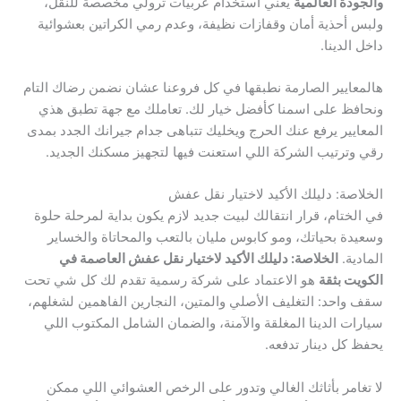
والجودة العالمية
يعني استخدام عربيات ترولي مخصصة للنقل،
ولبس أحذية أمان وقفازات نظيفة، وعدم رمي الكراتين بعشوائية
داخل الدينا.
هالمعايير الصارمة نطبقها في كل فروعنا عشان نضمن رضاك التام
ونحافظ على اسمنا كأفضل خيار لك. تعاملك مع جهة تطبق هذي
المعايير يرفع عنك الحرج ويخليك تتباهى جدام جيرانك الجدد بمدى
رقي وترتيب الشركة اللي استعنت فيها لتجهيز مسكنك الجديد.
الخلاصة: دليلك الأكيد لاختيار نقل عفش
في الختام، قرار انتقالك لبيت جديد لازم يكون بداية لمرحلة حلوة
وسعيدة بحياتك، ومو كابوس مليان بالتعب والمحاتاة والخساير
المادية.
الخلاصة: دليلك الأكيد لاختيار نقل عفش العاصمة في
الكويت بثقة
هو الاعتماد على شركة رسمية تقدم لك كل شي تحت
سقف واحد: التغليف الأصلي والمتين، النجارين الفاهمين لشغلهم،
سيارات الدينا المغلقة والآمنة، والضمان الشامل المكتوب اللي
يحفظ كل دينار تدفعه.
لا تغامر بأثاثك الغالي وتدور على الرخص العشوائي اللي ممكن