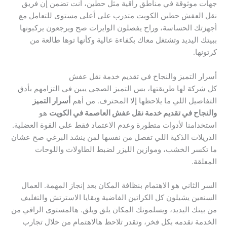
جهات موثوقة في مناطق راقية مثل حطين، أنت تضمن إن فريق
نقل العفش حطين الكويت متدرب على أعلى مستوى للتعامل مع
أجهزتك الحساسة، وراح يفصلون الوايرات صح ويرجعون يركبونها
ببيتك اليديد وتشتغل معاك بكفاءة عالية وكأنها توها طالعة من
كرتونها.
أسرار التميز والنجاح في تقديم خدمة نقل عفش
كل شركة لها طريقتها، بس التميز الصجي يبين في التزامهم بأدق
التفاصيل اللي ما يلاحظها إلا المحترف. من أهم
أسرار التميز
والنجاح في تقديم خدمة نقل عفش العاصمة في الكويت
هو
استخدامنا لأدوات متطورة وعدم الاعتماد فقط على القوة العضلية.
الدريلات الذكية اللي تفصل من نفسها لمن ينشد البرغي صح عشان
ما تكسر الخشب، وموازين الليزر لضبط الطاولات واللوحات
المعلقة.
السر الثاني هو الاهتمام بنظافة المكان بعد إنجاز المهمة. العمال
السنعين يشيلون كل الكراتين الفاضية وبقايا الاسترتش والتغليف
من بيتك اليديد، ويسلمونك المكان يلق ويلق. هالمستوى الراقي من
الخدمة نقدمه بكل فخر، وتقدر تلاحظ هالاهتمام من خلال تجارب