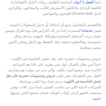
دايماً
أفضل 3 أدوات
أساسية للتغليف: رولات البابلز (الفقاعات)
الكثيفة للزجاج، والنايلون الاسترتش للكنب والمجالس، والكراتين
الدبل (Double Wall) للصحون والمواعين.
هالاهتمام بالتفاصيل يمنع أي احتكاك أو خدش للمنقولات الثمينة.
ضمن
خدماتنا
المتميزة، إحنا ندز لك الكراتين قبل يوم العزال بيومين
عشان ترتب أغراضك الشخصية وأوراقك المهمة براحتك وبكل
خصوصية، وهالخطوة تخفف عنك الضغط يوم النقل وتخلي الأمور
تمشي بسلاسة.
عروض وخصومات حصرية على نقل عفش العاصمة في الكويت
دايماً لمن نفكر بالعزال، أول شي يطري على بالنا هو الميزانية.
التأثيث يديد، وصبغ البيت يكلف، وآخر شي تبي توفره هو مصاريف
النقل. بس الحلو إنك تقدر تلقى
عروض وخصومات حصرية على نقل
عفش العاصمة في الكويت
ترحم جيبك وما تكسر ميزانيتك.
الشركات الذكية اللي تبي تكسب العميل دايماً تنزل باقات توفير
بمنتصف الشهر أو في أوقات الويكند عشان تشجع الناس وتسهل
عليهم.