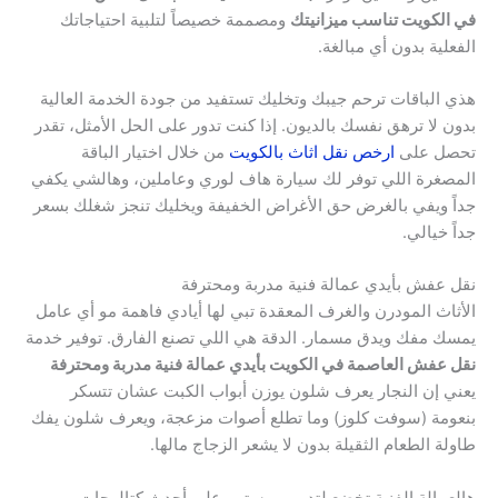
في الكويت تناسب ميزانيتك
ومصممة خصيصاً لتلبية احتياجاتك
الفعلية بدون أي مبالغة.
هذي الباقات ترحم جيبك وتخليك تستفيد من جودة الخدمة العالية
بدون لا ترهق نفسك بالديون. إذا كنت تدور على الحل الأمثل، تقدر
تحصل على
ارخص نقل اثاث بالكويت
من خلال اختيار الباقة
المصغرة اللي توفر لك سيارة هاف لوري وعاملين، وهالشي يكفي
جداً ويفي بالغرض حق الأغراض الخفيفة ويخليك تنجز شغلك بسعر
جداً خيالي.
نقل عفش بأيدي عمالة فنية مدربة ومحترفة
الأثاث المودرن والغرف المعقدة تبي لها أيادي فاهمة مو أي عامل
يمسك مفك ويدق مسمار. الدقة هي اللي تصنع الفارق. توفير خدمة
نقل عفش العاصمة في الكويت بأيدي عمالة فنية مدربة ومحترفة
يعني إن النجار يعرف شلون يوزن أبواب الكبت عشان تتسكر
بنعومة (سوفت كلوز) وما تطلع أصوات مزعجة، ويعرف شلون يفك
طاولة الطعام الثقيلة بدون لا يشعر الزجاج مالها.
هالعمالة الفنية تخضع لتدريب مستمر على أحدث كتالوجات