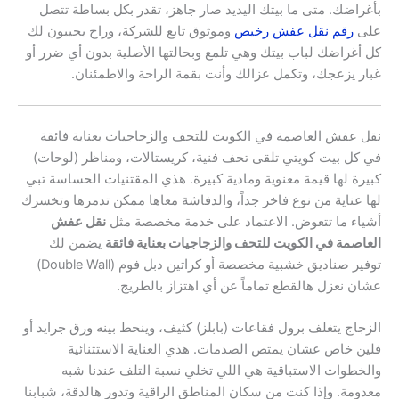
بأغراضك. متى ما بيتك اليديد صار جاهز، تقدر بكل بساطة تتصل
على
رقم نقل عفش رخيص
وموثوق تابع للشركة، وراح يجيبون لك
كل أغراضك لباب بيتك وهي تلمع وبحالتها الأصلية بدون أي ضرر أو
غبار يزعجك، وتكمل عزالك وأنت بقمة الراحة والاطمئنان.
نقل عفش العاصمة في الكويت للتحف والزجاجيات بعناية فائقة
في كل بيت كويتي تلقى تحف فنية، كريستالات، ومناظر (لوحات)
كبيرة لها قيمة معنوية ومادية كبيرة. هذي المقتنيات الحساسة تبي
لها عناية من نوع فاخر جداً، والدفاشة معاها ممكن تدمرها وتخسرك
أشياء ما تتعوض. الاعتماد على خدمة مخصصة مثل
نقل عفش
العاصمة في الكويت للتحف والزجاجيات بعناية فائقة
يضمن لك
توفير صناديق خشبية مخصصة أو كراتين دبل فوم (Double Wall)
عشان نعزل هالقطع تماماً عن أي اهتزاز بالطريج.
الزجاج يتغلف برول فقاعات (بابلز) كثيف، وينحط بينه ورق جرايد أو
فلين خاص عشان يمتص الصدمات. هذي العناية الاستثنائية
والخطوات الاستباقية هي اللي تخلي نسبة التلف عندنا شبه
معدومة. وإذا كنت من سكان المناطق الراقية وتدور هالدقة، شبابنا