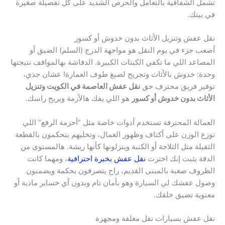
تشمل الشفافية بالتعامل والحرص الشديد على كل تفصيلة صغيرة
في بيتك.
نقل عفش وتنزيل الأثاث بدون خدوش أو كسور
أصعب جزء في يوم النقل هو مواجهة الدرج (السلم) الضيق أو
المصاعد اللي ما تكفي الكبتات الكبيرة. الدفاشة بهالمواقف نتيجتها
وحدة: خدوش بالأثاث وتجريح لصبغ طوف العمارة! عشان جذي،
توفير فريق محترف حق
نقل عفش العاصمة في الكويت وتنزيل
الأثاث بدون خدوش أو كسور
هو اللي يفك هالأزمة ويريح راسك.
العمالة المحترفة تستخدم أدوات خاصة مثل “أحزمة الرفع” اللي
توزع الوزن على أكتاف وظهور العمال، وتخليهم يتحكمون بالقطعة
الثقيلة مثل الثلاجة أو الكنبة وينزلونها كأنها ريشة. هالمستوى من
الدقة يثبت إنك اخترت
نقل عفش بخبرة احترافية
، ومهما كانت
الظروف صعبة بالمبنى القديم، راح يتصرفون بحكمة ويضمنون
وصول عفشك لي السيارة وهو بأمان تام وبدون أي خساير مادية أو
معنوية تضيق خلقك.
نقل عفش بسيارات نقل مغلقة ومجهزة