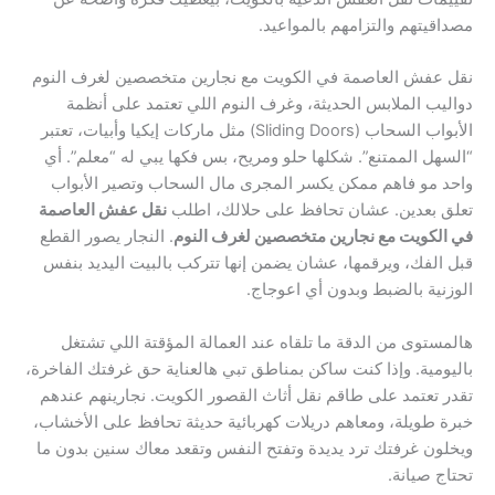
مصداقيتهم والتزامهم بالمواعيد.
نقل عفش العاصمة في الكويت مع نجارين متخصصين لغرف النوم
دواليب الملابس الحديثة، وغرف النوم اللي تعتمد على أنظمة
الأبواب السحاب (Sliding Doors) مثل ماركات إيكيا وأبيات، تعتبر
“السهل الممتنع”. شكلها حلو ومريح، بس فكها يبي له “معلم”. أي
واحد مو فاهم ممكن يكسر المجرى مال السحاب وتصير الأبواب
تعلق بعدين. عشان تحافظ على حلالك، اطلب
نقل عفش العاصمة
في الكويت مع نجارين متخصصين لغرف النوم
. النجار يصور القطع
قبل الفك، ويرقمها، عشان يضمن إنها تتركب بالبيت اليديد بنفس
الوزنية بالضبط وبدون أي اعوجاج.
هالمستوى من الدقة ما تلقاه عند العمالة المؤقتة اللي تشتغل
باليومية. وإذا كنت ساكن بمناطق تبي هالعناية حق غرفتك الفاخرة،
تقدر تعتمد على طاقم نقل أثاث القصور الكويت. نجارينهم عندهم
خبرة طويلة، ومعاهم دريلات كهربائية حديثة تحافظ على الأخشاب،
ويخلون غرفتك ترد يديدة وتفتح النفس وتقعد معاك سنين بدون ما
تحتاج صيانة.