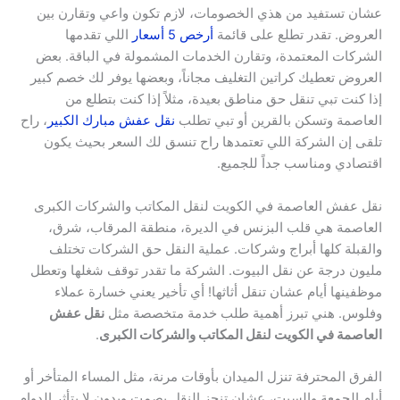
عشان تستفيد من هذي الخصومات، لازم تكون واعي وتقارن بين
العروض. تقدر تطلع على قائمة
أرخص 5 أسعار
اللي تقدمها
الشركات المعتمدة، وتقارن الخدمات المشمولة في الباقة. بعض
العروض تعطيك كراتين التغليف مجاناً، وبعضها يوفر لك خصم كبير
إذا كنت تبي تنقل حق مناطق بعيدة، مثلاً إذا كنت بتطلع من
العاصمة وتسكن بالقرين أو تبي تطلب
نقل عفش مبارك الكبير
، راح
تلقى إن الشركة اللي تعتمدها راح تنسق لك السعر بحيث يكون
اقتصادي ومناسب جداً للجميع.
نقل عفش العاصمة في الكويت لنقل المكاتب والشركات الكبرى
العاصمة هي قلب البزنس في الديرة، منطقة المرقاب، شرق،
والقبلة كلها أبراج وشركات. عملية النقل حق الشركات تختلف
مليون درجة عن نقل البيوت. الشركة ما تقدر توقف شغلها وتعطل
موظفينها أيام عشان تنقل أثاثها! أي تأخير يعني خسارة عملاء
وفلوس. هني تبرز أهمية طلب خدمة متخصصة مثل
نقل عفش
العاصمة في الكويت لنقل المكاتب والشركات الكبرى
.
الفرق المحترفة تنزل الميدان بأوقات مرنة، مثل المساء المتأخر أو
أيام الجمعة والسبت، عشان تنجز النقل بصمت وبدون لا يتأثر الدوام