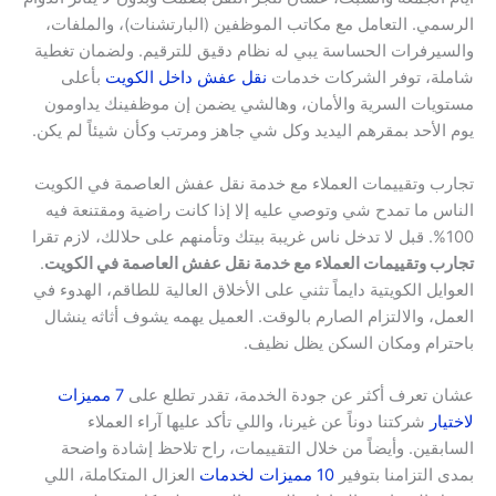
الرسمي. التعامل مع مكاتب الموظفين (البارتشنات)، والملفات،
والسيرفرات الحساسة يبي له نظام دقيق للترقيم. ولضمان تغطية
شاملة، توفر الشركات خدمات
نقل عفش داخل الكويت
بأعلى
مستويات السرية والأمان، وهالشي يضمن إن موظفينك يداومون
يوم الأحد بمقرهم اليديد وكل شي جاهز ومرتب وكأن شيئاً لم يكن.
تجارب وتقييمات العملاء مع خدمة نقل عفش العاصمة في الكويت
الناس ما تمدح شي وتوصي عليه إلا إذا كانت راضية ومقتنعة فيه
100%. قبل لا تدخل ناس غريبة بيتك وتأمنهم على حلالك، لازم تقرا
تجارب وتقييمات العملاء مع خدمة نقل عفش العاصمة في الكويت
.
العوايل الكويتية دايماً تثني على الأخلاق العالية للطاقم، الهدوء في
العمل، والالتزام الصارم بالوقت. العميل يهمه يشوف أثاثه ينشال
باحترام ومكان السكن يظل نظيف.
عشان تعرف أكثر عن جودة الخدمة، تقدر تطلع على
7 مميزات
لاختيار
شركتنا دوناً عن غيرنا، واللي تأكد عليها آراء العملاء
السابقين. وأيضاً من خلال التقييمات، راح تلاحظ إشادة واضحة
بمدى التزامنا بتوفير
10 مميزات لخدمات
العزال المتكاملة، اللي