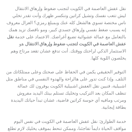
نقل عفش العاصمة في الكويت لتجنب ضغوط وإرهاق الانتقال
ليش تتعب نفسك وتشيل كراتين وتنكسر ظهرك وأنت تقدر تخلي
ناس مختصة تسوي هالشغل كله عنك وبمبلغ رمزي؟ العزال معروف
إنه يسبب ضغط نفسي وإرهاق جسدي كبير، ومو ناقصك تزيد همك
بالتعامل مع عمالة عشوائية تضيع أغراضك. الاعتماد على خدمة
نقل
عفش العاصمة في الكويت لتجنب ضغوط وإرهاق الانتقال
هو
الاستثمار الذكي لراحتك ووقتك. أنت تدفع عشان تقعد مرتاح وهم
يخلصون اللوية كلها.
التوفير الحقيقي يكمن في الحفاظ على صحتك وعلى ممتلكاتك من
التلف. وإذا كنت تدور على هالراحة والهدوء النفسي في مناطق مثل
اشبيلية، فنيين نقل العفش اشبيلية الكويت يوفرون لك عمالة
تنظف المكان بعد التركيب وتخليك تستلم بيتك اليديد مفروش
ومرتب ومافيه أي حوسة كراتين فاضية، عشان تبدأ حياتك اليديدة
بطاقة إيجابية.
خدمة الطوارئ: نقل عفش العاصمة في الكويت في نفس اليوم
مواقف الحياة دايماً تفاجئنا، وممكن تنحط بموقف يخليك لازم تطلع