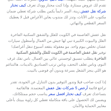
تقدم لك عروض ممتازة. وإذا كنت محتار وودك تعرف
كيف تختار
شركة نقل عفش
زينة، السر دايماً يكمن بطلب شركة تعطي ضمان
مكتوب على الأثاث، وتدز لك مندوب يعاين الأغراض قبل لا يعطيك
السعر القطعي والنهائي.
نقل عفش العاصمة في الكويت للفلل والشقق السكنية الفاخرة
الفلل والبيوت الكبيرة تبي لها جيش من العمال وأسطول سيارات
عشان تخلص بيوم واحد. مو معقولة بتقعد أسبوع تنقل أغراضك!
توفير
نقل عفش العاصمة في الكويت للفلل والشقق السكنية
الفاخرة
يتطلب تنسيق لوجستي عالي بين العمال. ناس تفك غرف
النوم، وناس تغلف التحف، وناس ترتب الصناديق بالدينات. هالتناغم
هو اللي ينجز الشغل بسرعة وبدون أي فوضى بالبيت.
إذا كنت صاحب فيلا وتدور التوفير بدون التنازل عن الجودة، تقدر
تراجع قائمة
أرخص 5 شركات نقل عفش
المعتمدة. هالقائمة
بتساعدك تعرف
كيف تختار افضل سعر
يناسب حجم ممتلكاتك،
ويضمن لك الحصول على باقة متكاملة تغطي كل زاوية ببيتك بأعلى
معايير الحماية والأمان.