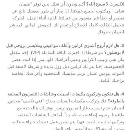
انكسرت لا سمح الله؟
أكيد وبدون أي شك. نحن نوفر “ضمان
شامل” ومكتوب لجميع عملائنا. إذا صار أي ضرر لعفشك ناتج عن
تقصير أو خطأ غير مقصود من عمالتنا الفنية أثناء النقل، الشركة
تتحمل التكلفة كاملة للإصلاح أو تقدم لك التعويض المالي المباشر
لضمان حقوقك.
3. هل لازم أروح أشتري كراتين وأغلف مواعيني وملابسي بروحي قبل
لا توصلون؟
مو شرط! إذا اخترت الباقة الشاملة (VIP)، إحنا نتكفل
بكل شي ونييب الكراتين ونعبي أغراضك كلها. بس إذا كنت تفضل
الخصوصية، إحنا ندز لك كراتين دبل وول يديدة وأشرطة لاصقة قبل
الموعد بيومين عشان ترتب ملابسك الشخصية وأغراضك الخاصة
براحتك التامة.
4. هل تفكون وتركبون مكيفات السبلت وشاشات التلفزيون المعلقة
بالطوفة؟
فك وتركيب مكيفات السبلت يحتاج “فني تكييف” مختص
لضمان عدم تسريب غاز الفريون، ونقدر نوفر لك هالخدمة مع
طاقمنا برسوم إضافية بسيطة جداً. أما فك الشاشات المعلقة
وتركيبها بالبيت اليديد، فهذا يتم ضمن عمل فنيينا باحترافية عالية
وبدون أي مشاكل مجاناً ضمن باقة النقل.