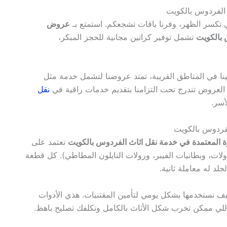
لفردوس بالكويت
لي تكسر الظهر، وفرنا باقات تشجعكم. استمتع بـ
عروض
بالكويت
تشمل توفير كراتين مجانية للحجز المبكر،
لينا في المناطق القريبة، تمتد عروضنا لتشمل خدمة مثل
لعروض تندرج تحت التزامنا بتقديم خدمات راقية في
نقل
أسر.
فردوس بالكويت
 المعتمدة في خدمة نقل اثاث الفردوس بالكويت
تعتمد على
لات، وبطانيات الفيبر، ورولات النايلون المطاطي). كل قطعة
لد له معاملة ثانية.
ف نستخدمها بشكل يومي لتأمين المقتنيات. هذي الأدوات
للي ممكن تخرب شكل الأثاث بالكامل وتكلفك تصليح باهظ.