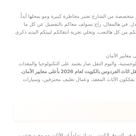
تخصصة من الشارع تعتبر مخاطرة كبيرة ومو بمحلها أبداً.
عدل. في هالمقال، راح نسولف معاكم بالتفصيل عن كل ما
م من كل هالتعب، وتخلي تجربة انتقالكم لبيتكم اليديد ذكرى
 اللوجستية، واليوم النقل صار يعتمد على التكنولوجيا والمعدات
لفردوس بالكويت لعام 2026 بأعلى معايير الأمان
،
يفككون الأثاث المعقد، وعمال تغليف محترفين، وسيارات
يلة في السوق الكويتي. ندرك تماماً إن الأثاث مو مجرد خشب