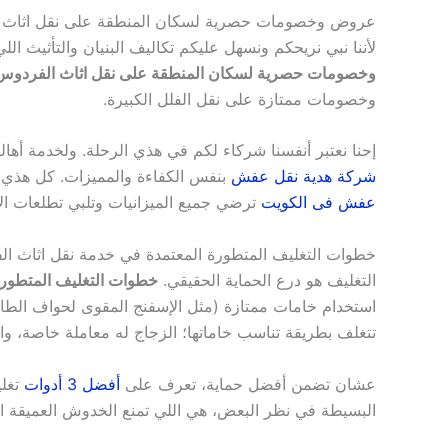
عروض وخصومات حصرية لسكان المنطقة على نقل اثاث ا
لأننا نبي نريحكم ونسهل عليكم تكاليف البنيان والتأثيث ال
وخصومات حصرية لسكان المنطقة على نقل اثاث الفردوس 
وخصومات ممتازة على نقل الفلل الكبيرة.
إحنا نعتبر أنفسنا شركاء لكم في هذي الرحلة. ولخدمة أها
شركة هدية نقل عفش
بنفس الكفاءة والمميزات. كل هذي ا
عفش فى الكويت
ترضي جميع الميزانيات وتلبي تطلعات ال
خطوات التغليف المتطورة المعتمدة في خدمة نقل اثاث ال
التغليف هو درع الحماية الحقيقي.
خطوات التغليف المتطورة
استخدام خامات ممتازة (مثل الإسفنج المقوى لحواف الطاو
تتغلف بطريقة تناسب خاماتها؛ الزجاج له معاملة خاصة، والج
عشان تضمن أفضل حماية، تعرف على
أفضل 3 أدوات
تغلي
البسيطة في نظر البعض، هي اللي تمنع الخدوش العميقة ا