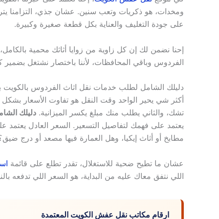
ومخدات، هو ذكريات وتعب سنين. عشان جذي، التزامنا يت
على جودة التغليف والعناية بكل قطعة صغيرة وكبيرة.
إحنا نضمن لك إن كل زاوية من زوايا أثاثك محمية بالكامل، 
الفردوس وباقي المحافظات، لأننا باختصار نشتغل بضمير كأنه 
دليلك الشامل لطلب خدمات نقل اثاث الفردوس بالكويت بأ
أكثر شي يحير الواحد وقت النقل هو تفاوت الأسعار بشكل
تشك، والثاني يطلب منك مبلغ يكسر الميزانية.
دليلك الشام
يعتمد على فهمك لتفاصيل التسعير. السعر العادل يعتمد 
مطابخ أو أثاث إيكيا، وهل العمارة فيها مصعد أو درج ضيق؟
عشان ما تطيح ضحية للاستغلال، تقدر تطلع على قائمة
اسع
اللي نتفق معاك عليه من البداية، هو السعر اللي تدفعه بال
ارقام مكاتب نقل عفش الكويت المعتمدة