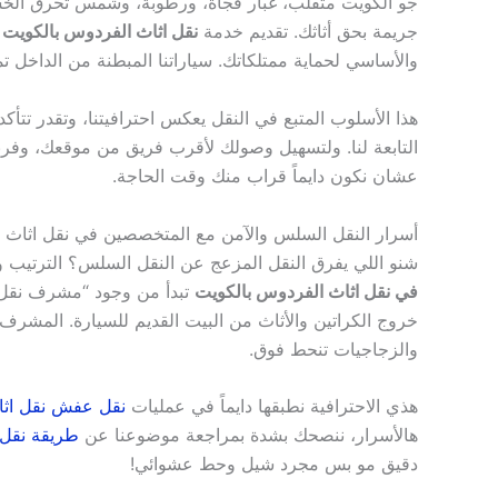
جو الكويت متقلب، غبار فجأة، ورطوبة، وشمس تحرق الخشب
جريمة بحق أثاثك. تقديم خدمة
نقل اثاث الفردوس بالكويت 
والأساسي لحماية ممتلكاتك. سياراتنا المبطنة من الداخل تم
هذا الأسلوب المتبع في النقل يعكس احترافيتنا، وتقدر تت
التابعة لنا. ولتسهيل وصولك لأقرب فريق من موقعك، وفرن
عشان نكون دايماً قراب منك وقت الحاجة.
أسرار النقل السلس والآمن مع المتخصصين في نقل اثاث 
شنو اللي يفرق النقل المزعج عن النقل السلس؟ الترتيب وال
في نقل اثاث الفردوس بالكويت
تبدأ من وجود “مشرف نقل”
خروج الكراتين والأثاث من البيت القديم للسيارة. المشرف يت
والزجاجيات تنحط فوق.
هذي الاحترافية نطبقها دايماً في عمليات
نقل عفش نقل اثا
هالأسرار، ننصحك بشدة بمراجعة موضوعنا عن
طريقة نقل 
دقيق مو بس مجرد شيل وحط عشوائي!