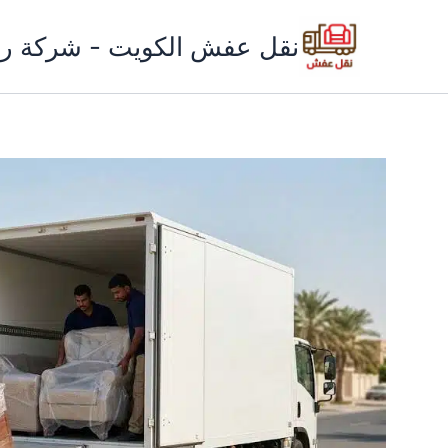
خطي
لى
نقل عفش الكويت - شركة ري
لمحتوى