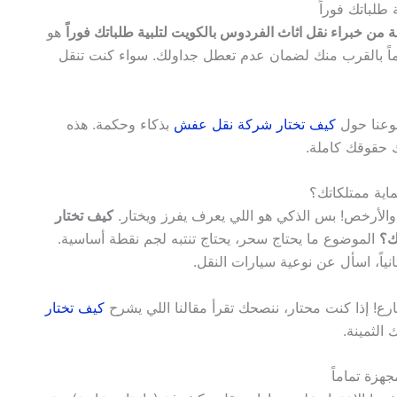
طلباتك فوراً
 من خبراء نقل اثاث الفردوس بالكويت لتلبية طلباتك فوراً
هو
ايماً بالقرب منك لضمان عدم تعطل جداولك. سواء كنت تنقل
ضوعنا حول
كيف تختار شركة نقل عفش
بذكاء وحكمة. هذه
 حقوقك كاملة.
اية ممتلكاتك؟
 والأرخص! بس الذكي هو اللي يعرف يفرز ويختار.
كيف تختار
ك؟
الموضوع ما يحتاج سحر، يحتاج تنتبه لجم نقطة أساسية.
نياً، اسأل عن نوعية سيارات النقل.
شارع! إذا كنت محتار، ننصحك تقرأ مقالنا اللي يشرح
كيف تختار
الثمينة.
هزة تماماً