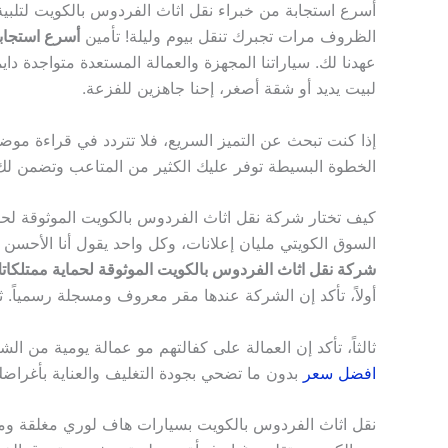
أسرع استجابة من خبراء نقل اثاث الفردوس بالكويت لتلبية 
الظروف مرات تجبرك تنقل بيوم وليلة! تأمين
أسرع استجابة
عهدنا لك. سياراتنا المجهزة والعمالة المستعدة متواجدة د
لبيت يديد أو شقة أصغر، إحنا جاهزين للفزعة.
إذا كنت تبحث عن التميز السريع، فلا تتردد في قراءة مو
الخطوة البسيطة توفر عليك الكثير من المتاعب وتضمن لك
كيف تختار شركة نقل اثاث الفردوس بالكويت الموثوقة لحم
السوق الكويتي مليان إعلانات، وكل واحد يقول أنا الأحسن
شركة نقل اثاث الفردوس بالكويت الموثوقة لحماية ممتلكات
أولاً، تأكد إن الشركة عندها مقر معروف ومسجلة رسمياً. ثا
ثالثاً، تأكد إن العمالة على كفالتهم مو عمالة يومية من ال
افضل سعر
بدون ما تضحي بجودة التغليف والعناية بأغراضك 
نقل اثاث الفردوس بالكويت بسيارات هاف لوري مغلقة ومج