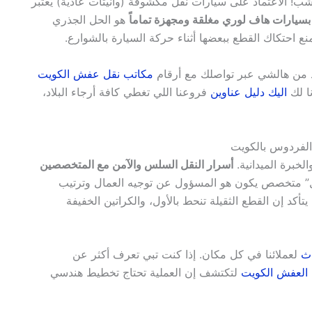
! الاعتماد على سيارات نقل مكشوفة (وانيتات عادية) يعتبر
بسيارات هاف لوري مغلقة ومجهزة تماماً
هو الحل الجذري
نع احتكاك القطع ببعضها أثناء حركة السيارة بالشوارع.
أكد من هالشي عبر تواصلك مع أرقام
مكاتب نقل عفش الكويت
ا لك
اليك دليل عناوين
فروعنا اللي تغطي كافة أرجاء البلاد،
الفردوس بالكويت
خبرة الميدانية.
أسرار النقل السلس والآمن مع المتخصصين
 متخصص يكون هو المسؤول عن توجيه العمال وترتيب
أكد إن القطع الثقيلة تنحط بالأول، والكراتين الخفيفة
ث
لعملائنا في كل مكان. إذا كنت تبي تعرف أكثر عن
العفش الكويت
لتكتشف إن العملية تحتاج تخطيط هندسي