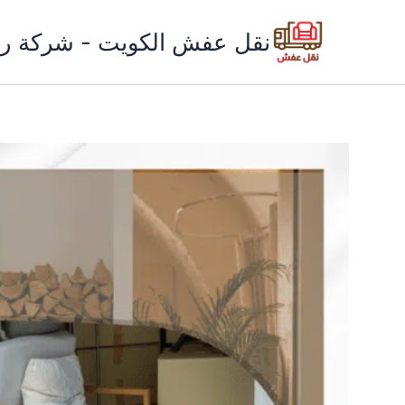
خطي
لى
نقل عفش الكويت - شركة ري
لمحتوى