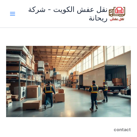
خطي
نقل عفش الكويت - شركة
لى
ريحانة
لمحتوى
contact