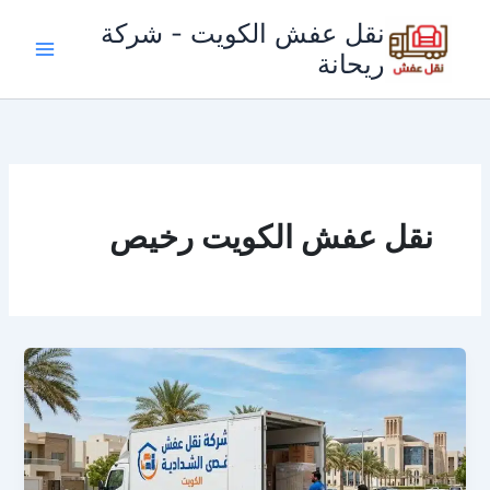
خطي
نقل عفش الكويت - شركة
لى
ريحانة
لمحتوى
نقل عفش الكويت رخيص