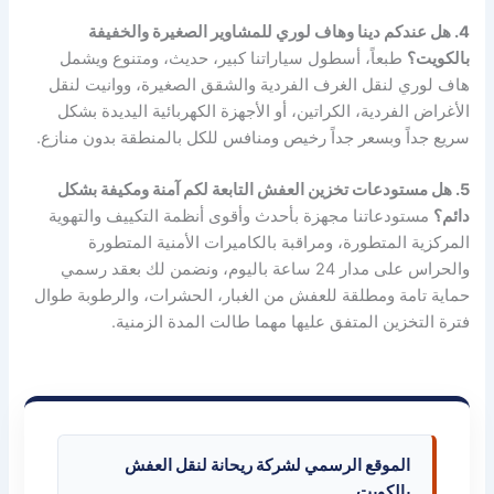
4. هل عندكم دينا وهاف لوري للمشاوير الصغيرة والخفيفة
بالكويت؟
طبعاً، أسطول سياراتنا كبير، حديث، ومتنوع ويشمل
هاف لوري لنقل الغرف الفردية والشقق الصغيرة، ووانيت لنقل
الأغراض الفردية، الكراتين، أو الأجهزة الكهربائية اليديدة بشكل
سريع جداً وبسعر جداً رخيص ومنافس للكل بالمنطقة بدون منازع.
5. هل مستودعات تخزين العفش التابعة لكم آمنة ومكيفة بشكل
دائم؟
مستودعاتنا مجهزة بأحدث وأقوى أنظمة التكييف والتهوية
المركزية المتطورة، ومراقبة بالكاميرات الأمنية المتطورة
والحراس على مدار 24 ساعة باليوم، ونضمن لك بعقد رسمي
حماية تامة ومطلقة للعفش من الغبار، الحشرات، والرطوبة طوال
فترة التخزين المتفق عليها مهما طالت المدة الزمنية.
الموقع الرسمي لشركة ريحانة لنقل العفش
بالكويت