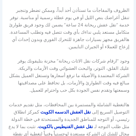
الظروف والمفاجآت ما تستأذن أحد أبداً، وممكن تضطر وتنجبر
تنقل أغراضك بنص الليل أو في يوم عطلة رسمية أو مناسبة. توفر
خدمة “نقل عفش ريحانة 24 ساعة” يضمن لك وجود فريق طوارئ
متكامل مستعد يلبي نداءك بأي وقت تتصل فيه وتطلب المساعدة.
هالفريق مجهز بسيارات جاهزة للتحرك الفوري وبدون إحداث أي
إزعاج للعملاء أو الجيران النايمين.
وجود “ارقام شركات نقل الاثاث ريحانة” مخزنة بتليفونك يوفر
عليك القلق، التوتر، والبحث العشوائي وقت الأزمات والربكة.
الشركة المعتمدة والأصيلة ما ترفع أسعارها وتستغل العميل بشكل
مبالغ فيه وقت الطوارئ والأزمات، بل تحافظ على مصداقيتها
وسمعتها وتقدم نفس الجودة بكل حب واحترام للعميل.
هالتغطية الشاملة والمستمرة بين المحافظات، مثل تقديم خدمات
التوصيل السريع إلى
نقل العفش الدسمه الكويت
كمركز انطلاق
رئيسي، أو التوجه للمناطق الجديدة والمستحدثة في خطة الدولة
مثل طلب التوجه لـ
نقل عفش الفنيطيس بالكويت
، تثبت بما لا يدع
مجال للشك إن الشركة مستعدة لوجستياً وفنياً لتغطية أي نقطة