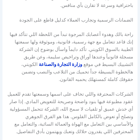
باحترافية وسرعة لا تقارن بأي منافس.
الضمانات الرسمية وتجارب العملاء كدليل قاطع على الجودة
راحة بالك وهدوء أعصابك المرجوة تبدأ من اللحظة اللي تتأكد فيها
إنك قاعد تتعامل مع جهة رسمية، قانونية، وموثوقة ولها سمعتها
الطيبة بالسوق الكويتي. تأكد دايماً واسأل بوضوح إن الشركة
مسجلة قانونياً وعندها أوراق وتراخيص سليمة، وعن طريق
التشييك البسيط في موقع
وزارة التجارة والصناعة
الكويتي،
هالخطوة البسيطة جداً تحميك من التلاعب والنصب وتضمن
حقوقك كاملة كمستهلك يحميه القانون.
الشركات المحترفة واللي تخاف على اسمها وسمعتها تقدم للعميل
عقود مطبوعة فيها بنود واضحة وصريحة للتعويض المادي. إذا صار
أي خدش عميق أو تلفيات لا سمح الله، الشركة تتحمل المسؤولية
وتصلح أو تعوض بالكامل الفلوس. هذا هو الفرق الجوهري
والأساسي بين التعامل مع الهواة والعمالة السائبة، والتعامل مع
المحترفين اللي يقدرون حلالك وتعبك ويهتمون بأدق التفاصيل.