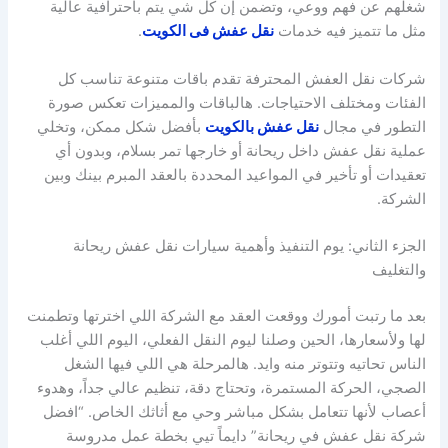
شغلهم عن فهم ووعي، وتضمن إن كل شي يتم باحترافية عالية
مثل ما تتميز فيه خدمات
نقل عفش فى الكويت
.
شركات نقل العفش المحترفة تقدم باقات متنوعة تناسب كل
الفئات ومختلف الاحتياجات. هالباقات والمميزات تعكس صورة
التطور في مجال
نقل عفش بالكويت
بأفضل شكل ممكن، وتخلي
عملية نقل عفش داخل ريحانة أو خارجها تمر بسلام، وبدون أي
تعقيدات أو تأخير في المواعيد المحددة بالعقد المبرم بينك وبين
الشركة.
الجزء الثاني: يوم التنفيذ وأهمية سيارات نقل عفش ريحانة
والتغليف
بعد ما رتبت أمورك ووقعت العقد مع الشركة اللي اخترتها وتطمنت
لها ولأسعارها، الحين وصلنا ليوم النقل الفعلي، اليوم اللي أغلب
الناس تحاتيه وتتوتر منه وايد. هالمرحلة هي اللي فيها الشغل
الصجي، الحركة المستمرة، وتحتاج دقة، تنظيم عالي جداً، وهدوء
أعصاب لأنها تتعامل بشكل مباشر وحي مع أثاثك الخاص. “افضل
شركة نقل عفش في ريحانة” دايماً تيي بخطة عمل مدروسة