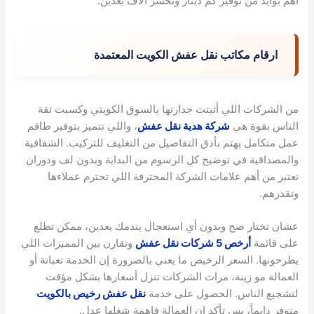
أهم بوايد من توفير كم دينار وتخسر آلاف بعدين.
ارقام مكاتب نقل عفش الكويت المعتمدة
من الشركات اللي أثبتت جدارتها بالسوق الكويتي وكسبت ثقة
الناس بقوة هي
شركة هدية نقل عفش
، واللي تتميز بتوفير طاقم
عمل متكامل يهتم بأدق التفاصيل من التغليف للتركيب. الشفافية
والمصداقية في توضيح كل الرسوم من البداية وبدون لف ودوران
تعتبر من أهم علامات الشركة المحترفة اللي تحترم عملاءها
وتقدرهم.
عشان تختار صح وبدون أي استعجال يندمك بعدين، ممكن تطلع
على قائمة
أرخص 5 شركات نقل عفش
وتقارن بين المميزات اللي
يطرحونها. السعر الرخيص ما يعني بالضرورة إن الخدمة تعبانة أو
العمالة مو زينة، مرات الشركات تنزل أسعارها بشكل مؤقت
لتشجيع الناس. الحصول على خدمة
نقل عفش رخيص بالكويت
متوفر دايماً، بس تأكد إن العمالة فاهمة شغلها عدل.