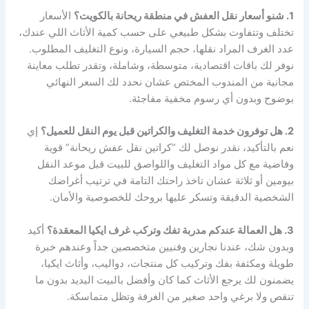
1. شنو أسعار نقل العفش في منطقة ريحانة بالكويت؟
الأسعار
تختلف وتتفاوت بشكل طبيعي على حسب كمية الأثاث اللي عندك،
عدد الغرف المراد نقلها، حجم السيارة، ونوع التغليف المطلوب.
نوفر لك باقات اقتصادية، متوسطة، وشاملة، وتقدر تطلب معاينة
مجانية من المندوب المختص عشان نحدد لك السعر النهائي
بوضوح وبدون أي رسوم مخفية مفاجئة.
2. هل توفرون خدمة التغليف والكراتين قبل يوم النقل للعميل؟
إي
نعم بالتأكيد، نقدر نوصل لك “كراتين نقل عفش ريحانة” قوية
وفاضية مع كل مواد التغليف واللواصق للبيت قبل موعد النقل
بيومين أو ثلاثة عشان تاخذ راحتك التامة في ترتيب أغراضك
الشخصية الدقيقة وتسكر عليها بروحك للخصوصية والأمان.
3. هل العمالة عندكم مدربة تفك وتركب غرف ايكيا المعقدة؟
أكيد
وبدون شك، عندنا نجارين وفنيين متخصصين جداً وعندهم خبرة
طويلة ومكثفة بفك وتركيب كل منتجات، دواليب، وأثاث ايكيا،
يضمنون لك يرجع الأثاث كما كان وأفضل بالبيت اليديد بدون ما
تنقص ولا برغي واحد صغير من الغرفة وتظل متماسكة.