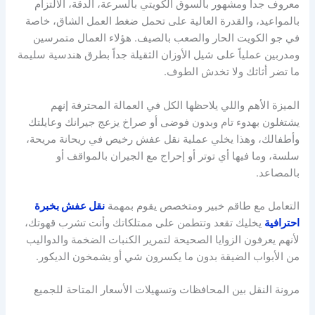
معروف جداً ومشهور بالسوق الكويتي بالسرعة، الدقة، الالتزام
بالمواعيد، والقدرة العالية على تحمل ضغط العمل الشاق، خاصة
في جو الكويت الحار والصعب بالصيف. هؤلاء العمال متمرسين
ومدربين عملياً على شيل الأوزان الثقيلة جداً بطرق هندسية سليمة
ما تضر أثاثك ولا تخدش الطوف.
الميزة الأهم واللي يلاحظها الكل في العمالة المحترفة إنهم
يشتغلون بهدوء تام وبدون فوضى أو صراخ يزعج جيرانك وعايلتك
وأطفالك، وهذا يخلي عملية نقل عفش رخيص في ريحانة مريحة،
سلسة، وما فيها أي توتر أو إحراج مع الجيران بالمواقف أو
بالمصاعد.
التعامل مع طاقم خبير ومتخصص يقوم بمهمة
نقل عفش بخبرة
احترافية
يخليك تقعد وتتطمن على ممتلكاتك وأنت تشرب قهوتك،
لأنهم يعرفون الزوايا الصحيحة لتمرير الكنبات الضخمة والدواليب
من الأبواب الضيقة بدون ما يكسرون شي أو يشمخون الديكور.
مرونة النقل بين المحافظات وتسهيلات الأسعار المتاحة للجميع