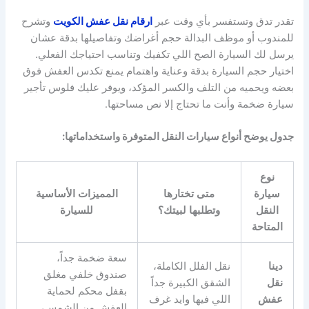
تقدر تدق وتستفسر بأي وقت عبر
ارقام نقل عفش الكويت
وتشرح
للمندوب أو موظف البدالة حجم أغراضك وتفاصيلها بدقة عشان
يرسل لك السيارة الصح اللي تكفيك وتناسب احتياجك الفعلي.
اختيار حجم السيارة بدقة وعناية واهتمام يمنع تكدس العفش فوق
بعضه ويحميه من التلف والكسر المؤكد، ويوفر عليك فلوس تأجير
سيارة ضخمة وأنت ما تحتاج إلا نص مساحتها.
جدول يوضح أنواع سيارات النقل المتوفرة واستخداماتها:
نوع
سيارة
متى تختارها
المميزات الأساسية
النقل
وتطلبها لبيتك؟
للسيارة
المتاحة
سعة ضخمة جداً،
دينا
نقل الفلل الكاملة،
صندوق خلفي مغلق
نقل
الشقق الكبيرة جداً
بقفل محكم لحماية
عفش
اللي فيها وايد غرف
العفش من الشمس،