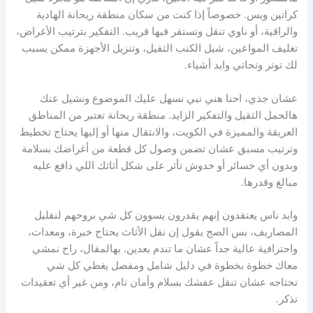
كراتين وبس. خصوصاً إذا كنت من سكان منطقة ريحانة الهادية
والراقية، أو ناوي تنقل وتستقر فيها قريب. التفكير بترتيب الأغراض،
تغليف المواعين، شيل الكنب الثقيل، وتنزيل الأجهزة ممكن يسبب
لك توتر وتحاتي وايد أشياء.
عشان جذي، احنا هني نبي نسهل عليك الموضوع ونشيل عنك
هالحمل الثقيل والتفكير الزايد. منطقة ريحانة تعتبر من المناطق
العريقة والمميزة في الكويت، والانتقال منها أو إليها يحتاج تخطيط
وترتيب مسبق عشان تضمن وصول كل قطعة من أغراضك بسلامة
وبدون أي خسائر أو خدوش تأثر على شكل أثاثك اللي دافع عليه
مبالغ وقدرها.
وايد ناس يعتقدون إنهم يقدرون يسوون كل شي بروحهم لتقليل
المصاريف، بس الصج يقول إن نقل الأثاث يحتاج خبرة، ومعدات،
واحترافية عالية جداً عشان ما تندم بعدين. بهالمقال، راح نمشي
معاك خطوة بخطوة في دليل شامل ومفصل يغطي كل شي
تحتاجه عشان تنقل عفشك بسلام وأمان تام، ومن غير أي تعقيدات
تذكر.