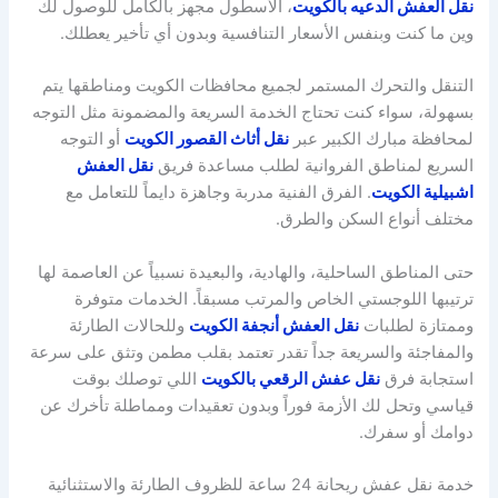
نقل العفش الدعيه بالكويت
، الأسطول مجهز بالكامل للوصول لك
وين ما كنت وبنفس الأسعار التنافسية وبدون أي تأخير يعطلك.
التنقل والتحرك المستمر لجميع محافظات الكويت ومناطقها يتم
بسهولة، سواء كنت تحتاج الخدمة السريعة والمضمونة مثل التوجه
لمحافظة مبارك الكبير عبر
نقل أثاث القصور الكويت
أو التوجه
السريع لمناطق الفروانية لطلب مساعدة فريق
نقل العفش
اشبيلية الكويت
. الفرق الفنية مدربة وجاهزة دايماً للتعامل مع
مختلف أنواع السكن والطرق.
حتى المناطق الساحلية، والهادية، والبعيدة نسبياً عن العاصمة لها
ترتيبها اللوجستي الخاص والمرتب مسبقاً. الخدمات متوفرة
وممتازة لطلبات
نقل العفش أنجفة الكويت
وللحالات الطارئة
والمفاجئة والسريعة جداً تقدر تعتمد بقلب مطمن وتثق على سرعة
استجابة فرق
نقل عفش الرقعي بالكويت
اللي توصلك بوقت
قياسي وتحل لك الأزمة فوراً وبدون تعقيدات ومماطلة تأخرك عن
دوامك أو سفرك.
خدمة نقل عفش ريحانة 24 ساعة للظروف الطارئة والاستثنائية