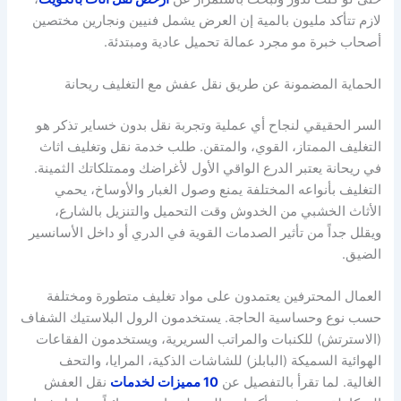
لازم تتأكد مليون بالمية إن العرض يشمل فنيين ونجارين مختصين
أصحاب خبرة مو مجرد عمالة تحميل عادية ومبتدئة.
الحماية المضمونة عن طريق نقل عفش مع التغليف ريحانة
السر الحقيقي لنجاح أي عملية وتجربة نقل بدون خساير تذكر هو
التغليف الممتاز، القوي، والمتقن. طلب خدمة نقل وتغليف اثاث
في ريحانة يعتبر الدرع الواقي الأول لأغراضك وممتلكاتك الثمينة.
التغليف بأنواعه المختلفة يمنع وصول الغبار والأوساخ، يحمي
الأثاث الخشبي من الخدوش وقت التحميل والتنزيل بالشارع،
ويقلل جداً من تأثير الصدمات القوية في الدري أو داخل الأسانسير
الضيق.
العمال المحترفين يعتمدون على مواد تغليف متطورة ومختلفة
حسب نوع وحساسية الحاجة. يستخدمون الرول البلاستيك الشفاف
(الاسترتش) للكنبات والمراتب السريرية، ويستخدمون الفقاعات
الهوائية السميكة (البابلز) للشاشات الذكية، المرايا، والتحف
الغالية. لما تقرأ بالتفصيل عن
10 مميزات لخدمات
نقل العفش