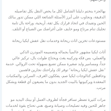
بهالجزء بنختم دليلنا الشامل لكل ما يخص النقل بكل تفاصيله
الدقيقة، ونجاوب على أبرز الأسئلة الشائعة اللي ممكن تدور ببالك
الحين وتفيدك في اتخاذ قرارك بكل ثقة، أريحية، وراحة بال تامة
تخليك تنام مرتاح ومو خايف على أغراضك من الضياع أو التلف.
مستودعات تخزين اثاث ريحانة وخدمات نقل عفش ايكيا ريحانة
أثاث ايكيا مشهور عالمياً بجماله وتصميمه المودرن الذكي
والعملي، بس فكه وتركيبه يغث ويحتاج طولت بال، تركيز عالي
جداً، ومسامير وايد صغيرة ممكن تضيع بسهولة تحت الزوالي. خدمة
“نقل عفش ايكيا ريحانة” توفر لك ولراحتك نجارين فاهمين
وحافظين كتالوجات ايكيا صم، يفككون الغرف، السراير، والمكتبات
المعقدة ويركبونها بالبيت الجديد بدون ما يضيعون أي قطعة وبشكل
مرتب.
مرات كثيرة تضطر تسافر فجأة لظروف العمل أو بيتك اليديد مو
جاهز للحين وفيه تصليحات وصيانة وصبغ، هني تحتاج بقوة لخدمات