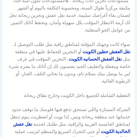
“مستودعات تخزين اثاث ريحانة”. هالمستودعات تكون آمنة جداً،
مكيفة مركزياً طوال السنة، ومحسوبة التكلفة باليوم أو الشهر
لضمان بقاء أغراضك سليمة. خدمة نقل عفش وتخزين ريحانة تحل
لك أزمة الانتظار المؤقت بكل سهولة وأمان، وتحفظ أثاثك الثمين
من عوامل الجو المتقلبة.
سواء كانت وجهتك المؤقتة لمناطق راقية مثل طلب التوصيل لـ
نقل العفش حطين الكويت
أو التخزين للحفاظ عليها في منطقة
مثل
نقل العفش الحسانيه الكويت
، التخزين المؤقت في غرف
خاصة ومقفلة والتغليف الجيد يضمنون لك إن أثاثك ما يضره شيء
لين ما يوصل بيتك بسلام تام، وبدون ما تحاتي التلف، الغبار، أو
الرطوبة العالية.
التغطية الشاملة للجميع داخل الكويت وخارج نطاق ريحانة
الشركة الممتازة واللي تستحق تدفع فيها فلوسك ما توقف حدود
خدماتها عند منطقة ريحانة وبس. إذا نويت أو اضطريت بيوم تنتقل
لمناطق العاصمة القريبة والراقية، مثل طلبك لخدمة
نقل عفش
الخالدية الكويت
أو حتى التحرك السريع والمنظم لترتيب عملية