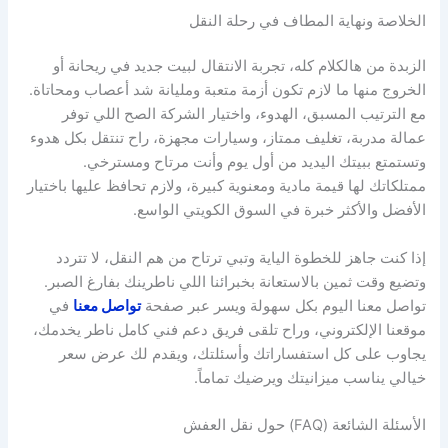
الخلاصة ونهاية المطاف في رحلة النقل
الزبدة من هالكلام كله، تجربة الانتقال لبيت جديد في ريحانة أو
الخروج منها ما لازم تكون أزمة متعبة ومليانة شد أعصاب ومحاتاة.
مع الترتيب المسبق، الهدوء، واختيار الشركة الصح اللي توفر
عمالة مدربة، تغليف ممتاز، وسيارات مجهزة، راح تنتقل بكل هدوء
وتستمتع ببيتك اليديد من أول يوم وأنت مرتاح ومسترخي.
ممتلكاتك لها قيمة مادية ومعنوية كبيرة، ولازم تحافظ عليها باختيار
الأفضل والأكثر خبرة في السوق الكويتي الواسع.
إذا كنت جاهز للخطوة الياية وتبي ترتاح من هم النقل، لا تتردد
وتضيع وقت ثمين بالاستعانة بخبرائنا اللي ناطرينك بفارغ الصبر.
تواصل معنا اليوم بكل سهولة ويسر عبر صفحة
تواصل معنا
في
موقعنا الإلكتروني، وراح تلقى فريق دعم فني كامل ناطر يخدمك،
يجاوب على كل استفساراتك وأسئلتك، ويقدم لك عرض سعر
خيالي يناسب ميزانيتك ويرضيك تماماً.
الأسئلة الشائعة (FAQ) حول نقل العفش