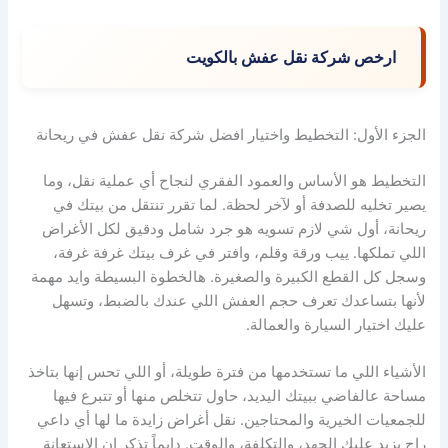
ارخص شركة نقل عفش بالكويت
الجزء الأول: التخطيط واختيار افضل شركة نقل عفش في ريحانة
التخطيط هو الأساس والعمود الفقري لنجاح أي عملية نقل، وما
يصير تخليه للصدفة أو لآخر لحظة. لما تقرر تنتقل من بيتك في
ريحانة، أول شي لازم تسويه هو جرد شامل ودقيق لكل الأغراض
اللي تملكها. ييب ورقة وقلم، وافتر في غرف بيتك غرفة غرفة،
وسجل كل القطع الكبيرة والصغيرة. هالخطوة البسيطة وايد مهمة
لأنها بتساعدك تعرف حجم العفش اللي عندك بالضبط، وتسهل
عليك اختيار السيارة والعمالة.
الأشياء اللي ما تستخدمها من فترة طويلة، أو اللي تحس إنها بتاخذ
مساحة عالفاضي ببيتك اليديد، حاول تتخلص منها أو تتبرع فيها
للجمعيات الخيرية والمحتاجين. نقل أغراض زايدة ما لها أي داعي
راح يزيد عليك الجهد، والتكلفة، والوقت. دايماً تذكر إن الاستعانة