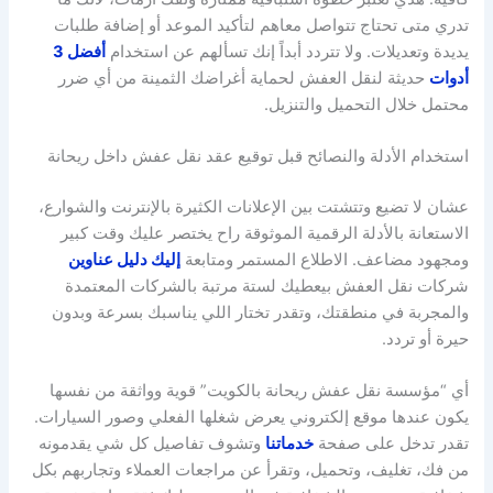
تدري متى تحتاج تتواصل معاهم لتأكيد الموعد أو إضافة طلبات
يديدة وتعديلات. ولا تتردد أبداً إنك تسألهم عن استخدام
أفضل 3
أدوات
حديثة لنقل العفش لحماية أغراضك الثمينة من أي ضرر
محتمل خلال التحميل والتنزيل.
استخدام الأدلة والنصائح قبل توقيع عقد نقل عفش داخل ريحانة
عشان لا تضيع وتتشتت بين الإعلانات الكثيرة بالإنترنت والشوارع،
الاستعانة بالأدلة الرقمية الموثوقة راح يختصر عليك وقت كبير
ومجهود مضاعف. الاطلاع المستمر ومتابعة
إليك دليل عناوين
شركات نقل العفش بيعطيك لستة مرتبة بالشركات المعتمدة
والمجربة في منطقتك، وتقدر تختار اللي يناسبك بسرعة وبدون
حيرة أو تردد.
أي “مؤسسة نقل عفش ريحانة بالكويت” قوية وواثقة من نفسها
يكون عندها موقع إلكتروني يعرض شغلها الفعلي وصور السيارات.
تقدر تدخل على صفحة
خدماتنا
وتشوف تفاصيل كل شي يقدمونه
من فك، تغليف، وتحميل، وتقرأ عن مراجعات العملاء وتجاربهم بكل