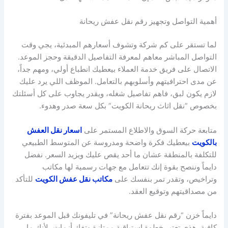
أهمية التواصل وتجهيز رقم نقل عفش ريحانة
لما تستقر على كم شركة وتشوف أسعارهم المبدئية، يجي وقت
التواصل المباشر معاهم لمعرفة التفاصيل الدقيقة وحجز الموعد.
الاتصال على فريق خدمة العملاء بيعطيك انطباع أولي، ومهم جداً،
عن مدى احترافيتهم وأسلوبهم بالتعامل. الموظف اللي يرد عليك
لازم يكون لبق، فاهم تفاصيل شغله، ويقدر يجاوب على كل أسئلتك
بخصوص “نقل اثاث ريحانة الكويت” بكل سعة صدر وهدوء.
متابعة حركة السوق والاطلاع المستمر على
اسعار نقل العفش
بالكويت
بيعطيك فكرة واضحة ومدروسة عن المتوسط الطبيعي
للتكلفة بالمنطقة عشان ما أحد يقص عليك ويزيد السعر. نفضل
دايماً وننصح بقوة إنك تتعامل مع جهات رسمية لها مكاتب
وتراخيص، وتقدر تمر بنفسك على
مكاتب نقل عفش الكويت
للتأكد
من مصداقيتهم وتوقيع العقد.
دايماً خزن “رقم نقل عفش ريحانة” في تليفونك قبل الموعد بفترة
كافية. هذي تعتبر خطوة استباقية ممتازة وتفك أزمات، لأنك ما