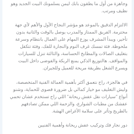
وجاهزة من أول ما يطقون بابك ليمن يسلمونك البيت الجديد وهو
نظيف ومرتب.
الالتزام الدقيق بالموعد هو مؤشر النجاح الأول والأهم لأي جهة
محترمة. الفريق الممتاز والمدرب يوصل بالوقت والثانية بدون
تأخير، ويبدأ المشرف يوزع المهام على العمال بانتظام وسرعة
ملحوظة. فئة تمسك غرف النوم والنجارة للفك، وفئة تتكفل
بتغليف الصالات والمطابخ الحساسة، والثالثة تنزل للسيارات
والمواقف. هالتوزيع الذكي يمنع الربكة والفوضى داخل البيت
ويسرع الشغل بطريقة مريحة للعميل وللجيران.
في هالجزء، راح نتعمق أكثر بأهمية العمالة الفنية المتخصصة،
وليش التغليف مو خيار كمالي بل ضرورة قصوى للحماية، وشنو
أنواع “سيارات نقل عفش ريحانة” اللي راح تستخدم عشان تحمي
عفشك من مطبات الشوارع، والزحمة اللي ممكن تصادفهم
بالطريج وتأثر على سلامة الأغراض الهشة.
دور نجار فك وتركيب عفش ريحانة وأهمية الفنيين