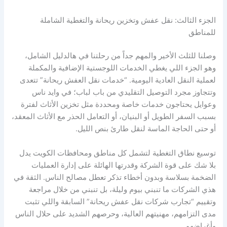
الجزء الثالث: نقل عفش وتخزين ريحانة والتغطية الشاملة
للمناطق
وصلنا للثلث الأخير والمهم جداً من رحلتنا في هالدليل الشامل،
وهو الجزء اللي يغطي الخدمات اللوجستية الإضافية والمكملة
لعملية النقل العادية اليومية. “خدمات نقل العفش ريحانة” تتعدى
وتتجاوز مجرد التوصيل التقليدي من باب لباب؛ في وايد ناس
وعوايل يحتاجون خدمات خاصة ومحددة مثل تخزين الأثاث لفترة
بسبب السفر الطويل أو البنيان، أو التعامل الحذر مع الأثاث المعقد،
أو حتى الحاجة الماسة لنقل طارئ بنص الليل.
توسيع نطاق التغطية لتشمل كل مناطق ومحافظات الكويت يدل
بلا شك على قوة الشركة وقدرتها الهائلة على إدارة العمليات
الضخمة بسلاسة وبدون أخطاء تذكر تعطل مصالح الناس. الثقة في
هذي الشركات ما تنبني بيوم وليلة، بل تنبني من خلال مراجعة
وتقييم “تجارب شركات نقل عفش ريحانة” السابقة واللي تثبت
مدى التزامهم، مهنيتهم العالية، وحرصهم الشديد على حلال الناس
وأغراضهم.