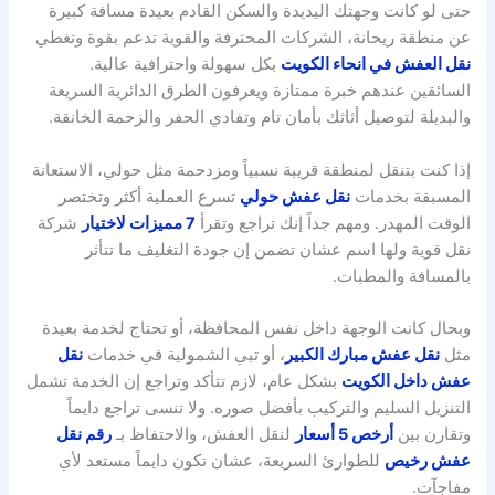
حتى لو كانت وجهتك اليديدة والسكن القادم بعيدة مسافة كبيرة
عن منطقة ريحانة، الشركات المحترفة والقوية تدعم بقوة وتغطي
نقل العفش في انحاء الكويت
بكل سهولة واحترافية عالية.
السائقين عندهم خبرة ممتازة ويعرفون الطرق الدائرية السريعة
والبديلة لتوصيل أثاثك بأمان تام وتفادي الحفر والزحمة الخانقة.
إذا كنت بتنقل لمنطقة قريبة نسبياً ومزدحمة مثل حولي، الاستعانة
المسبقة بخدمات
نقل عفش حولي
تسرع العملية أكثر وتختصر
الوقت المهدر. ومهم جداً إنك تراجع وتقرأ
7 مميزات لاختيار
شركة
نقل قوية ولها اسم عشان تضمن إن جودة التغليف ما تتأثر
بالمسافة والمطبات.
وبحال كانت الوجهة داخل نفس المحافظة، أو تحتاج لخدمة بعيدة
مثل
نقل عفش مبارك الكبير
، أو تبي الشمولية في خدمات
نقل
عفش داخل الكويت
بشكل عام، لازم تتأكد وتراجع إن الخدمة تشمل
التنزيل السليم والتركيب بأفضل صوره. ولا تنسى تراجع دايماً
وتقارن بين
أرخص 5 أسعار
لنقل العفش، والاحتفاظ بـ
رقم نقل
عفش رخيص
للطوارئ السريعة، عشان تكون دايماً مستعد لأي
مفاجآت.