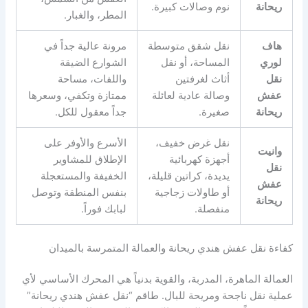
ريحانة
نوم وصالات كبيرة.
المطر، والغبار.
هاف
نقل شقق متوسطة
مرونة عالية جداً في
لوري
المساحة، أو نقل
الشوارع الضيقة
نقل
أثاث لغرفتين
واللفات، مساحة
عفش
وصالة عادية لعائلة
ممتازة وتكفي، وسعرها
ريحانة
صغيرة.
جداً معقول للكل.
نقل غرض خفيف،
الأسرع والأوفر على
وانيت
أجهزة كهربائية
الإطلاق للمشاوير
نقل
يديدة، كراتين قليلة،
الخفيفة والمستعجلة
عفش
أو طاولات زجاجية
بنفس المنطقة وتوصل
ريحانة
منفصلة.
لبابك فوراً.
كفاءة نقل عفش هندي ريحانة والعمالة المتمرسة بالميدان
العمالة الماهرة، المدربة، والقوية بدنياً هي المحرك الأساسي لأي
عملية نقل ناجحة ومريحة للبال. طاقم “نقل عفش هندي ريحانة”