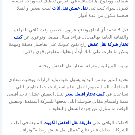
شفافية ووضوح. هالشفافية في العرض تعطيك ثقة وراحة نفسية
كبيرة، سواء كنت تبي
نقل عفش نقل اثاث
لبيت صغير أو لفيلا
ضخمة تتكون من عدة أدوار.
قبل لا تعتمد أي اتفاق وتدفع عربون، خصص وقت كافي للقراءة
والثقافة العامة بهالمجال. قراءة مقال مفصل وتوعوي عن
كيف
تختار شركة نقل عفش
راح يفتح عيونك على تفاصيل دقيقة ومهمة
يمكن ما طرت على بالك أبداً، وتخليك مفاوض قوي وذكي.
ترتيب الميزانية ومعرفة اسعار نقل العفش ريحانة
تحديد الميزانية من البداية يسهل عليك وايد قرارات ويخليك تتفادى
المفاجآت المالية بيوم النقل. تعلم استراتيجيات التفاوض اللي
تساعدك في
كيف تختار افضل سعر
لنقل العفش عشان تاخذ أقصى
قيمة واهتمام مقابل فلوسك اللي تدفعها للشركة المنفذة، وبنفس
الوقت ما تتنازل عن جودة الشغل والتغليف.
الاطلاع الوافي على
طريقة نقل العفش الكويت
المتبعة في أغلب
الشركات يخليك قادر تتابع “عمال نقل عفش ريحانة” وتراقب