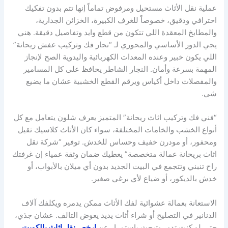
عملية نقل الأثاث مستحيل ومرفوض تماماً إنها تتم بدون تفكيك
احترافي ودقيق، خصوصاً للغرف الكبيرة، الخزائن الجدارية،
والمطابخ المعقدة اللي تتكون من قطع وايد وتفاصيل دقيقة. هني
يجي الدور الأساسي والمحوري لـ “نجار فك وتركيب عفش ريحانة”
اللي يكون خبير وعنده المعدات الكهربائية واليدوية الصح لإنجاز
المهمة بسرعة وأمان. النجار الشاطر يحافظ على كل المسامير
والمفصلات داخل أكياس ويرقم القطع الخشبية عشان ما يضيع
شي.
“فني فك وتركيب اثاث ريحانة” المتميز يعرف شلون يتعامل مع كل
أنواع الخشب والخامات المختلفة، سواء كان الأثاث كلاسيك ثقيل
ومحفور، أو مودرن خفيف وحساس للخدش. توفير “شركة نقل
اثاث بريحانة عمالة متخصصة” يعطيك ضمان وثقة عمياء إن غرفتك
راح تنبني وتتجمع في البيت الجديد بدون أي ميلان بالأبواب، أو
خدش بالديكور، أو ضياع لأي برغي صغير.
الاستعانة بعمالة عشوائية لفك الأثاث ممكن يدمره ويكلفك آلاف
الدنانير في التصليح أو شراء أثاث يديد يعوض التالف. عشان جذي،
حتى لو كنت تدور وتبحث باستمرار عن
ارخص نقل اثاث بالكويت
،