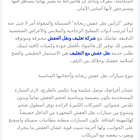
المتكاملة، بتعرف وتتأكد إن هالمرحلة ما يصير نهائياً نتساهل فيها
ونسترخص لأنها أساس الأمان.
توفير “كراتين نقل عفش ريحانة” السميكة والمقواة أمر لا غنى عنه
أبداً لترتيب أدوات المطبخ الزجاجية والملابس والأغراض الشخصية
الدقيقة. تعاملك مع
شركة تغليف ونقل العفش
محترفة وموثوقة
يضمن لك توفير كل هالمواد بأفضل جودة وكميات كافية لبيتك.
طلب خدمة
نقل عفش مع التغليف
هي الاستثمار الحقيقي والصح
لسلامة عفشك وحلالك من التلف.
تنوع سيارات نقل عفش ريحانة وأحجامها المناسبة
عشان أغراضك توصل سليمة وما تتكسر بالطريج، لازم السيارة
المستخدمة تكون مصممة ومناسبة لحجم العفش تماماً وبدون
تكدس عشوائي. الشركات الكبيرة الرائدة توفر أسطول ضخم
ومتنوع من سيارات نقل العفش المجهزة من الداخل خصيصاً
لهالمهمة الشاقة. تكون السيارات مبطنة ببطانيات سميكة واسفنج
على الجوانب، ولها أحزمة تثبيت قوية عشان العفش ما يتحرك
ويضرب ببعضه مع البريكات.