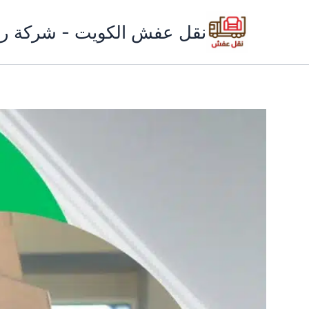
خطي
لى
نقل عفش الكويت - شركة ري
لمحتوى