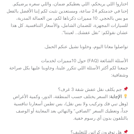
اختاروا اللي يريحكم، اللي يعطيكم ضمان، واللي سعره يرضيكم.
إحنا في خدمتكم 24 ساعة، ومستعدين نثبت لكم إننا الأفضل بالفعل
مو بس بالحجي. 10 مميزات ذكرناها لكم، من العمالة المدربة،
للسيارات المجهزة، للضمان الشامل، والأسعار التنافسية. كل هذا
عشان نقولكم: “نقل عفشك.. لعبتنا”.
تواصلوا معانا اليوم، وخلونا نشيل عنكم الحمل.
الأسئلة الشائعة (FAQ) حول 10مميزات لخدمات
جمعنا لكم أكثر الأسئلة اللي تتكرر علينا، وجاوبنا عليها بكل صراحة
وشفافية:
جم يكلف نقل عفش شقة 3 غرف؟
الإجابة:
السعر يختلف حسب المنطقة، الدور، وكمية الأغراض
(وهل تبي فك وتركيب ولا بس نقل)، بس تطمن أسعارنا تنافسية
جداً، ونعطيك السعر “الصافي” والنهائي بعد المعاينة أو الوصف
بالتلفون بدون أي رسوم خفية.
هل توفرون كراتين للتغليف؟