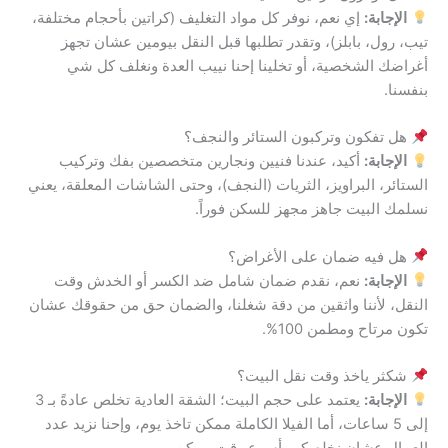
الإجابة:
إي نعم، نوفر كل مواد التغليف (كراتين بأحجام مختلفة،
تيب، رول، بابلز)، وتقدر تطلبها قبل النقل بيومين عشان تجهز
أغراضك الشخصية، أو تخلينا إحنا نييب العدة ونغلف كل شي
بنفسنا.
هل تفكون وتركبون الستائر والنجف؟
الإجابة:
أكيد، عندنا فنيين ونجارين متخصصين بفك وتركيب
الستائر، البراويز، الثريات (النجف)، وحتى الشاشات المعلقة، يعني
نسلمك البيت جاهز مجهز للسكن فوراً.
هل فيه ضمان على الأغراض؟
الإجابة:
نعم، نقدم ضمان شامل ضد الكسر أو الخدش وقت
النقل، لأننا واثقين من دقة شغلنا، والضمان حق من حقوقك عشان
تكون مرتاح ومطمن 100%.
شكثر ياخذ وقت نقل البيت؟
الإجابة:
يعتمد على حجم البيت؛ الشقة العادية تخلص عادةً بـ 3
إلى 5 ساعات، أما الفيلا الكاملة ممكن تاخذ يوم، وإحنا نزيد عدد
العمال عشان نخلصكم بأسرع وقت ممكن.