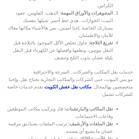
الكراتين.
المجوهرات والأوراق المهمة:
الذهب، الفلوس، عقود
البيت، الجوازات.. هذي خط أحمر. شيلها بنفسك
بسيارتك الخاصة. إحنا أمينين، بس هالأشياء مكانها معاك
للأمان والاطمئنان.
تفريغ الثلاجة:
حاول تخلص الأكل الموجود بالثلاجة قبل
النقل بيومين، ونظفها وافصلها عن الكهرباء قبل النقل
بليلة عشان يذوب الثلج وتنشف.
خدمات نقل المكاتب والشركات.. السرعة والاحترافية
مو بس البيوت، حتى الشركات والمكاتب التجارية تحتاج نقل. وإحنا
متخصصين بهالمجال.
مكاتب نقل عفش الكويت
تقدم خدمات خاصة
للشركات تشمل:
نقل المكاتب والبارتشنات:
فك وتركيب مكاتب الموظفين
وقاعات الاجتماعات.
نقل الملفات والأرشيف:
ترتيب الملفات بصناديق مرقمة
عشان ما يضيع أي مستند.
نقل الأجهزة الإلكترونية:
سيرفرات، كمبيوترات،