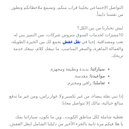
التواصل الاجتماعي يخلينا قراب منكم، ونسمع ملاحظاتكم ونطور
من نفسنا دايماً.
ليش تختارنا من بين الكل؟
10مميزات لخدمات السوق متروس شركات، بس التميز يبي له
تعب ومصداقية. إحنا في
نقل عفش
نجمع لك بين الخبرة الطويلة،
والعمالة الماهرة، والسعر المناسب. ما نبيعك كلام، نبيعك خدمة
تريحك.
سياراتنا:
يديدة ونظيفة ومجهزة.
مواعيدنا:
مقدسة.
تعاملنا:
راقي ومحترم.
إذا تبي نقلة بيضاء، من غير تكسير ولا عوار راس، ومن غير ما تدفع
مبالغ خيالية، مالك إلا تتواصل معانا.
تغطية شاملة لكل مناطق الكويت.. وين ما تكون، سياراتنا يمك
يا هلا فيكم مرة ثانية بالجزء الأخير من دليلنا الشامل لنقل العفش.