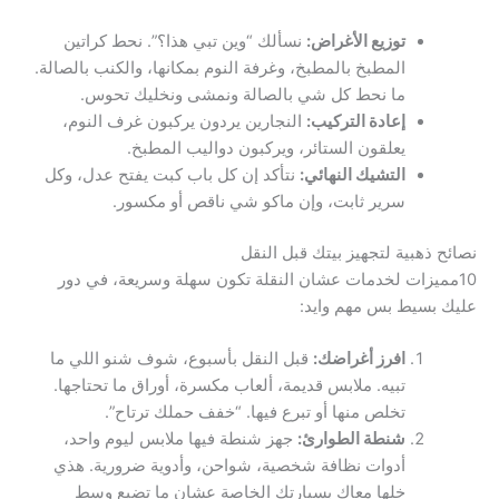
توزيع الأغراض:
نسألك “وين تبي هذا؟”. نحط كراتين
المطبخ بالمطبخ، وغرفة النوم بمكانها، والكنب بالصالة.
ما نحط كل شي بالصالة ونمشى ونخليك تحوس.
إعادة التركيب:
النجارين يردون يركبون غرف النوم،
يعلقون الستائر، ويركبون دواليب المطبخ.
التشيك النهائي:
نتأكد إن كل باب كبت يفتح عدل، وكل
سرير ثابت، وإن ماكو شي ناقص أو مكسور.
نصائح ذهبية لتجهيز بيتك قبل النقل
10مميزات لخدمات عشان النقلة تكون سهلة وسريعة، في دور
عليك بسيط بس مهم وايد:
افرز أغراضك:
قبل النقل بأسبوع، شوف شنو اللي ما
تبيه. ملابس قديمة، ألعاب مكسرة، أوراق ما تحتاجها.
تخلص منها أو تبرع فيها. “خفف حملك ترتاح”.
شنطة الطوارئ:
جهز شنطة فيها ملابس ليوم واحد،
أدوات نظافة شخصية، شواحن، وأدوية ضرورية. هذي
خلها معاك بسيارتك الخاصة عشان ما تضيع وسط