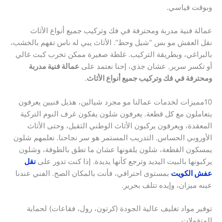
وبوقت قياسي.
عمالة فنية مدربة ومحترفة في فك وتركيب جميع أنواع الأثاث
نقل العفش مو بس “شيل وحط”. الأثاث يبي له ناس تفهم بالخشب،
بالبراغي، وبطريقة التركيب. غلطة صغيرة ممكن تخرب كبت غالي
أو تكسر سرير. عشان جذي، إحنا نعتمد على
عمالة فنية مدربة
ومحترفة في فك وتركيب جميع أنواع الأثاث
.
10مميزات لخدمات عمالنا مو مجرد شيالين، هذيل فنيين يعرفون
يتعاملون مع كل قطعة. يعرفون شلون يفكون غرف النوم التركية
المعقدة، ويعرفون يركبون الأثاث الوطني الثقيل، وحتى الأثاث
الأوروبي الحساس. التدريب المستمر هو سر نجاحنا. نعلمهم شلون
يمسكون القطعة، شلون يلفونها عشان ما تطق بالطوفة، وشلون
يركبونها بالبيت اليديد وترجع كأنها يديدة. إذا كنت تدور على
نقل
عفش الكويت
بمستوى احترافي، فأنت بالمكان الصح. الفني عندنا
عينه ميزان، وإيده تتلف بحرير.
توفير مواد تغليف عالية الجودة (كرتون، رول، فقاعات) لحماية
المنقولات