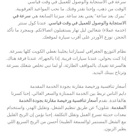
سرعة في الاستجابة والوصول للعميل في وقت قياسي
الوقت من ذهب، وإحنا نقدر وقتك. ما نحب المواعيد العرقوبية.
“بمرك بعد ساعة” يعني بعد ساعة. ميزتنا السابعة هي
سرعة في
الاستجابة والوصول للعميل في وقت قياسي
. عندنا كول سنتر
(خدمة عملاء) شغالين ليل نهار يستقبلون اتصالاتكم. وبمجرد ما نأكد
الحجز، نوزع الأوردر على أقرب سيارة لموقعك.
نظام التوزيع الجغرافي لسياراتنا يخلينا نغطي الكويت كلها بسرعة.
إذا كنت بحولي، عندنا سيارات قريبة. إذا بالجهراء، عندنا فرقة هناك.
هالسرعة تفيدك بالمواقف الطارئة، أو لما تبي تخلص شغلك بسرعة
وترتاح ببيتك اليديد.
أسعار تنافسية ورخيصة مقارنة بجودة الخدمة المقدمة
دايم الناس تربط بين الخدمة الممتازة والسعر الغالي. إحنا كسرنا
هالقاعدة. نقدم
أسعار تنافسية ورخيصة مقارنة بجودة الخدمة
المقدمة
. شلون؟ عن طريق تنظيم الشغل، وتقليل الهدر، واستخدام
معدات حديثة تسرع العمل وتقلل التكلفة. إحنا نؤمن إن الربح القليل
مع الشغل المستمر (والسمعة الطيبة) أحسن من الربح السريع اللي
يطير الزبون.