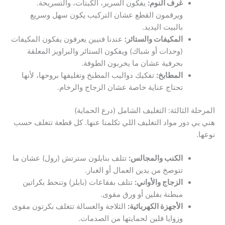
غرف النوم:
يفكون السرير، الكبتات، والتسريحة.
ويرقمون القطع عشان التركيب يكون سهل وسريع
بالبيت اليديد.
المكيفات والستائر:
عندنا فنيين يعرفون يفكون المكيفات
(وحدات أو شباك) ويفكون الستائر والبراويز المعلقة
بحرفية عشان ما يخربون الطوفة.
المطابخ:
تفكيك دواليب المطبخ وتغليفها بروحها، لأنها
تحتاج عناية خاصة عشان الزجاج والرخام.
المرحلة الثالثة: التغليف الشامل (درع الحماية)
هني يي دور مواد التغليف اللي تكلمنا عنها. كل قطعة تتغلف حسب
نوعها.
الكنب والمجالس:
تتلف بنايلون سترتش (رول) عشان ما
تتوصخ من يدين العمال أو الغبار.
الزجاج والأواني:
تتلف بفقاعات (بابلز) وتنحط بكراتين
مبطنة بفلين أو ورق مقوى.
الأجهزة الكهربائية:
الثلاجة والغسالة تتغلف بكرتون مقوى
وزوايا فلين لحمايتها من الصدمات.