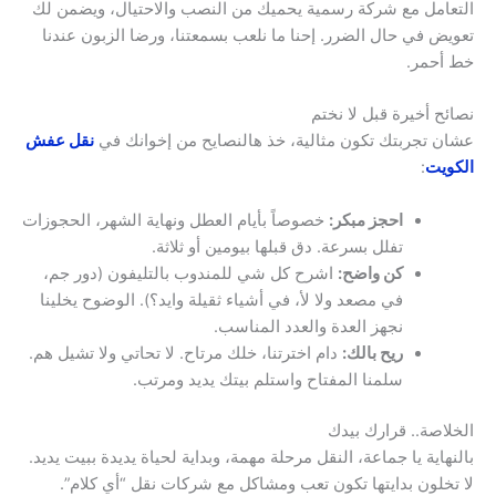
التعامل مع شركة رسمية يحميك من النصب والاحتيال، ويضمن لك
تعويض في حال الضرر. إحنا ما نلعب بسمعتنا، ورضا الزبون عندنا
خط أحمر.
نصائح أخيرة قبل لا نختم
عشان تجربتك تكون مثالية، خذ هالنصايح من إخوانك في
نقل عفش
الكويت
:
احجز مبكر:
خصوصاً بأيام العطل ونهاية الشهر، الحجوزات
تفلل بسرعة. دق قبلها بيومين أو ثلاثة.
كن واضح:
اشرح كل شي للمندوب بالتليفون (دور جم،
في مصعد ولا لأ، في أشياء ثقيلة وايد؟). الوضوح يخلينا
نجهز العدة والعدد المناسب.
ريح بالك:
دام اخترتنا، خلك مرتاح. لا تحاتي ولا تشيل هم.
سلمنا المفتاح واستلم بيتك يديد ومرتب.
الخلاصة.. قرارك بيدك
بالنهاية يا جماعة، النقل مرحلة مهمة، وبداية لحياة يديدة ببيت يديد.
لا تخلون بدايتها تكون تعب ومشاكل مع شركات نقل “أي كلام”.