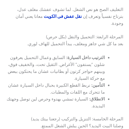
التغليف الصح هو نص الشغل. لما تشوف عفشك مغلف عدل،
بترتاح نفسياً وتعرف إن
نقل عفش فى الكويت
معانا يعني أمان
وجودة.
المرحلة الرابعة: التحميل والنقل (بكل حرص)
بعد ما كل شي جاهز ومغلف، يبدأ التحميل للهاف لوري.
الترتيب داخل السيارة:
السايق وعمال التحميل يعرفون
شلون “يستفون” الأغراض. الثقيل تحت، والخفيف فوق،
وبينهم حواجز كرتون أو بطانيات عشان ما يحتكون ببعض
مع حركة السيارة.
التأمين:
نربط القطع الكبيرة بحبال داخل السيارة عشان
ما تتحرك مع اللفات والمطبات.
الانطلاق:
السيارة تمشي بهدوء وحرص لين توصل وجهتك
اليديدة.
المرحلة الخامسة: التنزيل والتركيب (رجعنا بيتك يديد)
وصلنا البيت اليديد؟ الحين يبلش الشغل الممتع.