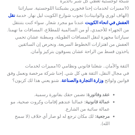
شبكة لوجستية تغطي كل شبر بالديرة
10مميزات لخدمات إحنا فخورين بشبكتنا اللوجستية. سياراتنا
(الهاف لوري والوانيتات) تجوب شوارع الكويت ليل نهار. خدمة
نقل
العفش في انحاء الكويت
عندنا مو مجرد شعار. سواء كنت بتنتقل
من الجهراء للأحمدي، أو من السالمية للمطلاع، المسافات ما تهمنا.
سياراتنا مجهزة لنقل المسافات الطويلة، ومبطنة عشان تحمي
العفش من اهتزازات الخطوط السريعة. ونحرص إن السائقين
ياخذون قسط من الراحة عشان يسوقون بتركيز وأمان.
الثقة والأمان.. شغلنا قانوني ونظامي 10مميزات لخدمات
في مجال النقل، الثقة هي كل شي. إحنا شركة مرخصة ونعمل وفق
قوانين ولوائح
وزارة التجارة والصناعة
. شنو يعني هذا لك كزبون؟
عقد وفاتورة:
نضمن حقك بفاتورة رسمية.
عمالة قانونية:
عمالنا عندهم إقامات وكروت صحية، مو
عمالة سائبة من الشارع.
مرجعية:
لك مكان ترجع له لو صار أي خلاف (لا سمح
الله).