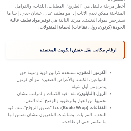
أخطر مرحلة بالنقل هي “الطريج”. المطبات، اللفات، والفرامل
المفاجئة ممكن تعدم الأثاث إذا مو مغلف عدل. عشان جذي، إحنا ما
نسترخص بمواد التغليف. ميزتنا الثالثة هي
توفير مواد تغليف عالية
الجودة (كرتون، رول، فقاعات) لحماية المنقولات
.
ارقام مكاتب نقل عفش الكويت المعتمدة
الكرتون المقوى:
نستخدم كراتين قوية ومتينة حق
المواعين، الكتب، والأغراض الصغيرة. مو أي كرتون
يتمزع من أول شيلة.
الرول (النايلون):
نلف فيه الكنبات والمراتب عشان
نحميها من الغبار والرطوبة والوصخ أثناء النقل.
الفقاعات (Buble Wrap):
هذا “صديق الزجاج”. نلف فيه
التحف، المرايات، وشاشات التلفزيون عشان نضمن إنها
ما تنكسر حتى لو طاحت.