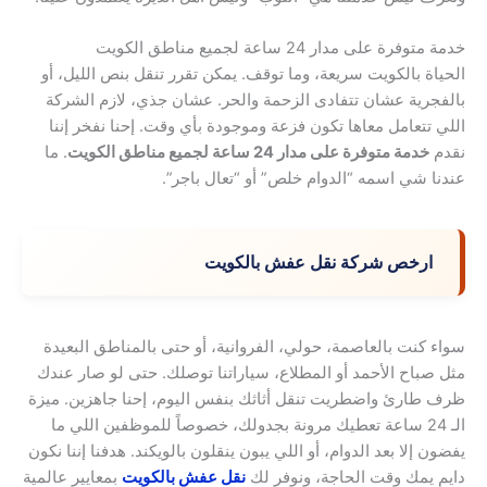
خدمة متوفرة على مدار 24 ساعة لجميع مناطق الكويت
الحياة بالكويت سريعة، وما توقف. يمكن تقرر تنقل بنص الليل، أو
بالفجرية عشان تتفادى الزحمة والحر. عشان جذي، لازم الشركة
اللي تتعامل معاها تكون فزعة وموجودة بأي وقت. إحنا نفخر إننا
نقدم
خدمة متوفرة على مدار 24 ساعة لجميع مناطق الكويت
. ما
عندنا شي اسمه “الدوام خلص” أو “تعال باجر”.
ارخص شركة نقل عفش بالكويت
سواء كنت بالعاصمة، حولي، الفروانية، أو حتى بالمناطق البعيدة
مثل صباح الأحمد أو المطلاع، سياراتنا توصلك. حتى لو صار عندك
ظرف طارئ واضطريت تنقل أثاثك بنفس اليوم، إحنا جاهزين. ميزة
الـ 24 ساعة تعطيك مرونة بجدولك، خصوصاً للموظفين اللي ما
يفضون إلا بعد الدوام، أو اللي يبون ينقلون بالويكند. هدفنا إننا نكون
دايم يمك وقت الحاجة، ونوفر لك
نقل عفش بالكويت
بمعايير عالمية