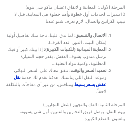
المرحلة الأولى: المعاينة والاتفاق (عشان ماكو شي يتوه)
10مميزات لخدمات أول خطوة وأهم خطوة هي المعاينة. قبل لا
نييب الكراتين والعمال، لازم نعرف شنو عندنا.
الاتصال والتنسيق:
لما تدق علينا، ناخذ منك تفاصيل أولية
(مكان البيت، الدور، عدد الغرف).
المعاينة الميدانية (للكبيات الكبيرة):
إذا بيتك كبير أو فيلا،
نرسل مندوب يشوف العفش، يقدر حجم السيارة
المطلوبة، وكمية مواد التغليف.
تحديد السعر والوقت:
نتفق معاك على السعر النهائي
وموعد النقل اللي يناسبك. هدفنا نقدم لك خدمة
نقل
عفش بسعر بسيط
ومنافس، من غير أي مفاجآت بالتكلفة
لاحقاً.
المرحلة الثانية: الفك والتجهيز (شغل النجارين)
بيوم النقل، يوصل فريق النجارين والفنيين. أول شي يسوونه
يبلشون بالقطع الكبيرة.