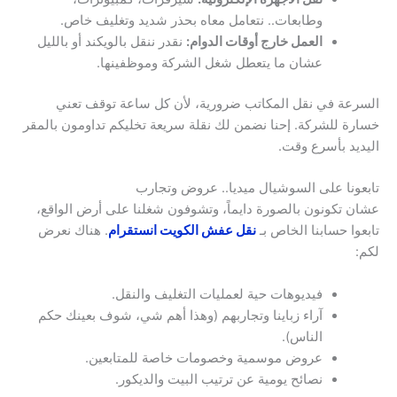
وطابعات.. نتعامل معاه بحذر شديد وتغليف خاص.
العمل خارج أوقات الدوام:
نقدر ننقل بالويكند أو بالليل
عشان ما يتعطل شغل الشركة وموظفينها.
السرعة في نقل المكاتب ضرورية، لأن كل ساعة توقف تعني
خسارة للشركة. إحنا نضمن لك نقلة سريعة تخليكم تداومون بالمقر
اليديد بأسرع وقت.
تابعونا على السوشيال ميديا.. عروض وتجارب
عشان تكونون بالصورة دايماً، وتشوفون شغلنا على أرض الواقع،
تابعوا حسابنا الخاص بـ
نقل عفش الكويت انستقرام
. هناك نعرض
لكم:
فيديوهات حية لعمليات التغليف والنقل.
آراء زباينا وتجاربهم (وهذا أهم شي، شوف بعينك حكم
الناس).
عروض موسمية وخصومات خاصة للمتابعين.
نصائح يومية عن ترتيب البيت والديكور.