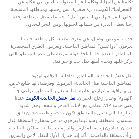
تكلمنا عن المزايا، وتكلمنا عن الخطوات، الحين نبي نتكلم عن
“الجغرافيا”. الكويت ديرة صغيرة، بس زحمتها ومناطقها المتشعبة
تخلي النقل فيها يبي له ناس “تدل”. إحنا ما نشتغل بمنطقة وحدة،
إحنا نغطي الديرة من شمالها لجنوبها، ومن البحر للحدود.
خدمتنا مو بس توصيل، هي معرفة بطبيعة كل منطقة. فنييننا
يعرفون “دواعيس” المناطق الداخلية، ويعرفون الطرق المختصرة
للمناطق البعيدة. خلونا ناخذ جولة سريعة على بعض المناطق اللي
نركز عليها ونخدم أهلها بكل حب واحترافية.
نقل عفش الخالدية والمناطق الداخلية.. الدقة والهدوء
المناطق الداخلية مثل الخالدية، اليرموك، وقرطبة، لها طابع خاص.
بيوتها راقية، وشوارعها هادية. لما نشتغل بهالمناطق، نراعي جداً
“الهدوء” وعدم إزعاج الجيران.
نقل عفش الخالدية الكويت
عندنا
يعني خدمة VIP. نتعامل مع الأثاث الفاخر والتحف بحذر شديد.
سياراتنا اللي تدخل هالمناطق تكون حديثة ونظيفة عشان تليق
بمستوى المنطقة. وسواقيننا يعرفون مداخل ومخارج المنطقة عدل
عشان يتفادون زحمة المدارس والدوامات. إذا أنت ساكن بالخالدية
أو أي منطقة بالعاصمة، تأكد إننا خيارك الأول للنقل الآمن والسريع.