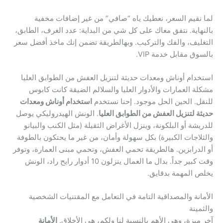
لما نقيم السعر، نعطيك ياه “صافي” من غير إضافات مخفية
بالنهاية. نتفق معاك على كل شي من البداية: عدد الغرف، الطابق،
التغليف، والفك والتركيب. وبهالطريقة تضمن إنك ماخذ أفضل سعر
بالسوق مقابل خدمة VIP.
استخدام أوناش ومعدات حديثة لتنزيل العفش من الطوابق العليا
مشكلة العمارات والأدوار العليا والسلالم الضيقة كانت كابوس
للنقل. الحين الحل موجود. إحنا نستخدم
استخدام أوناش ومعدات
حديثة لتنزيل العفش من الطوابق العليا
. الونش الهيدروليكي يوصل
للدريشة أو البلكونة، وينزل الأغراض الثقيلة (مثل الكنب والبيانو
والثلاجات الكبيرة) بكل سهولة وأمان، من غير ما يحتكون بالطوفة
أو الدرابزين. هالطريقة تحمي العفش، وتحمي مبنى العمارة، وتوفر
وقت كبير جداً. بدال ما العمال ينزلون 10 أدوار رايح راد، الونش
يخلص المهمة بدقايق.
الأمانة والمصداقية التامة في التعامل مع المقتنيات الشخصية
والثمينة
آخر ميزة، وهي الأهم بالنسبة لنا ولكم، هي الأخلاق.
الأمانة