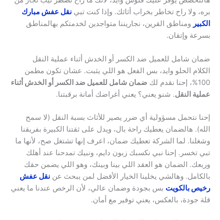
هالتخصص يوفر عليك فلوس وايد، لأنك ما راح تضطر تيب نجار من
بره، ولا راح تخاطر بخراب أثاثك. وإذا كنت تبي
نقل عفش مبارك
الكبير
ومناطق القرين، نجاريننا متواجدين لخدمتكم بهالمناطق
بسرعة وإتقان.
ضمان شامل للعميل ضد الكسر أو الخدش أثناء عملية النقل
الكلام الحلو وايد، بس الفعل هو اللي يثبت. عشان تكون مطمن
100%، إحنا نقدم لك
ضمان شامل للعميل ضد الكسر أو الخدش أثناء
عملية النقل
. شنو يعني؟ يعني أغراضك أمانة برقبتنا.
إحنا نتحمل مسؤولية أي ضرر يصير للأثاث بسبة النقل (لا سمح
الله). هالضمان يعطيك راحة بال، ويدل على ثقتنا الكبيرة بفريقنا
وشغلنا. لما الشركة تعطيك ضمان، اعرف إنها تشتغل صح، لأنها ما
تبي تخسر. إحنا نبي نكسبك زبون دايم، ونبيك تمدحنا عند أهلك
وربعك. الضمان هو العقد اللي بينا وبينك، وهو اللي يضمن حقك
بالكامل. وهالشي يخلينا الخيار الأفضل لمن يبحث عن
نقل عفش
رخيص بالكويت
بس بجودة وضمان عالي، لأن الرخص عندنا ما يعني
قلة جودة، بالعكس، يعني توفير مع أمان.