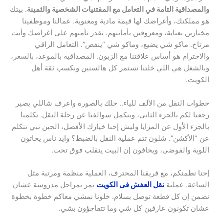
والمصداقية التامة في التعامل مع المقتنيات الشخصية والثمينة
. بيتك
هو مملكتك، وأغراضك لها قيمة مادية ومعنوية. عمالنا وموظفينا
مختارين بعناية، ومعروفين بأمانتهم. تقدر تأمنهم على أغراضك وأنت
مرتاح. ماكو شي يضيع، وماكو شي “ينقص”. التعامل الراقي
والاحترام هو أساس علاقتنا مع الزبون. المصداقية بالموعد، بالسعر،
وبالشغل هي اللي خلتنا نستمر كل هالسنين ونكسب ثقة أهل
الكويت.
خطوات النقل من الألف للياء.. خلك بالصورة واعرف شاللي يصير
رجعنا لكم بالجزء الثاني، وبنكمل سوالفنا عن رحلة النقل. تكلمنا
بالجزء الأول عن المزايا وليش إحنا خيارك الأفضل، الحين نبي نتكلم
عن “الأكشن”. شلون تتم عملية النقل بالضبط؟ وايد ناس يحاتون
اللوية والفوضى، ويخافون إن البيت ينقلب فوق تحت.
إحنا نطمنكم، مع فريقنا المحترف، العملية منظمة ومرتبة مثل
الساعة. عملية
نقل العفش فى الكويت
تمر بمراحل مدروسة عشان
نضمن إن كل قطعة توصل بسلام. خلونا نمشي معاكم خطوة بخطوة
عشان تكونون عارفين كل شي وما تتفاجؤون بشي.