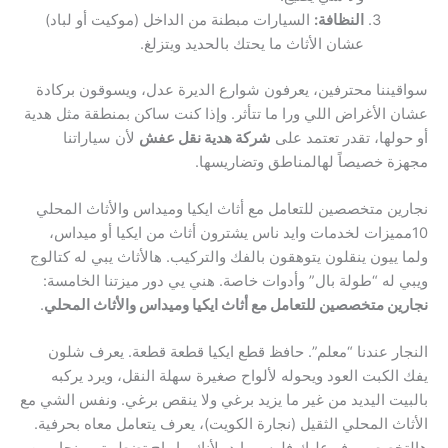
النظافة:
السيارات مبطنة من الداخل (موكيت أو لباد)
عشان الأثاث ما يحتك بالحديد ويتزلغ.
سواقيننا محترفين، يعرفون شوارع الديرة عدل، ويسوقون بركادة
عشان الأغراض اللي ورا ما تتأثر. وإذا كنت ساكن بمنطقة مثل هدية
أو حولها، تقدر تعتمد على
شركة هدية نقل عفش
لأن سياراتنا
مجهزة خصيصاً لهالمناطق وتضاريسها.
نجارين متخصصين للتعامل مع أثاث ايكيا وميداس والأثاث المحلي
10مميزات لخدمات وايد ناس يشترون أثاث من ايكيا أو ميداس،
ولما ييون ينقلون يتوهقون بالفك والتركيب. هالأثاث يبي له كتالوج
ويبي له “طولة بال” وأدوات خاصة. هني يي دور ميزتنا الخامسة:
نجارين متخصصين للتعامل مع أثاث ايكيا وميداس والأثاث المحلي
.
النجار عندنا “معلم”. حافظ قطع ايكيا قطعة قطعة. يعرف شلون
يفك الكبت العود ويحوله لألواح صغيرة سهلة النقل، ويرد يركبه
بالبيت اليديد من غير ما يزيد برغي ولا ينقص برغي. ونفس الشي مع
الأثاث المحلي الثقيل (نجارة الكويت)، يعرف يتعامل معاه بحرفية.