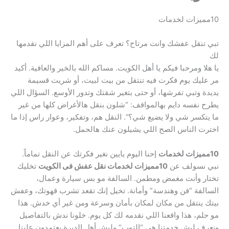
10مميزات لخدمات
تبي تنقل عفشك وانت مرتاح؟ تعرف على أهم المزايا اللي نقدمها
لك
يا هلا ومرحبا فيكم يا أهل الكويت. مساكم الله بالخير والعافية. أكيد
مر عليك يوم فكرت فيه تنتقل من بيت لبيت، أو شريت قسيمة
يديدة وتبي تفرشها، أو حتى بتغير شقتك وتدور الأوسع. السؤال اللي
يطرح نفسه دايم بهالمواقف: “شلون بنقل هالأغراض كلها من غير
ما يتكسر شي ولا يضيع شي؟”. النقل هم، وتفكير، وعوار راس إذا ما
اخترت الناس الصح اللي يشيلون عنك هالحمل.
10مميزات لخدمات
إحنا اليوم يايين نغير فكرتك عن النقل تماماً.
نبي نسولف عن
10مميزات لخدمات نقل عفش فى الكويت
تخليك
تختار وأنت مغمض ومطمن. السالفة مو بس سيارة وعمال،
السالفة “فن وهندسة” وأمانة. تخيل إنك تقعد تشرب قهوتك، وعفش
بيتك ينتقل من مكان لمكان بأمان وسرعة ومن غير أي خدش. هذا
مو حلم، هذا واقعنا اللي نقدمه لك كل يوم. خلونا ندش بالتفاصيل
ونعرف ليش خدمتنا هي “التوب” وليش أهل الديرة يعتمدون علينا.