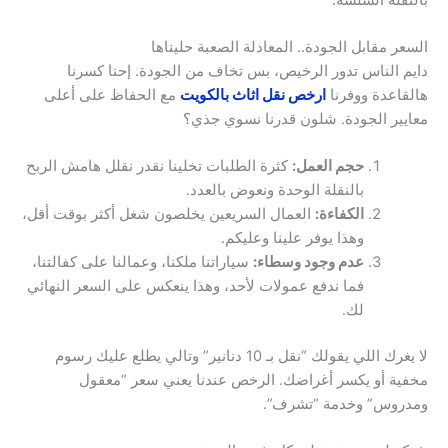
السعر مقابل الجودة.. المعادلة الصعبة حليناها
دايم الناس تدور الرخيص، بس تخاف من الجودة. إحنا كسرنا
هالقاعدة ووفرنا
ارخص نقل اثاث بالكويت
مع الحفاظ على أعلى
معايير الجودة. شلون قدرنا نسوي جذي؟
حجم العمل:
كثرة الطلبات تخلينا نقدر نقلل هامش الربح
بالنقلة الوحدة ونعوض بالعدد.
الكفاءة:
العمال السريعين يخلصون شغل أكثر بوقت أقل،
وهذا يوفر علينا وعليكم.
عدم وجود وسطاء:
سياراتنا ملكنا، وعمالنا على كفالتنا،
فما ندفع عمولات لأحد، وهذا ينعكس على السعر النهائي
لك.
لا يغرك اللي يقولك “نقل بـ 10 دنانير” وتالي يطلع عليك رسوم
مخفية أو يكسر أغراضك. الرخص عندنا يعني سعر “معقول
ومدروس” وخدمة “تشرف”.