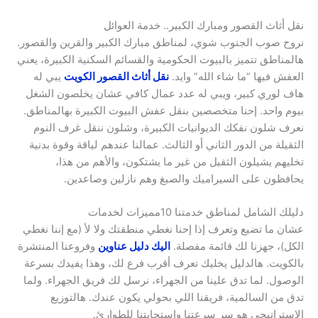
نقل أثاث القصور ومبارك الكبير.. خدمة العوائل
نروح صوب الجنوب شوي، لمناطق مبارك الكبير والقرين والقصور.
هالمناطق تتميز بالبيوت الحكومية والقسائم السكنية الكبيرة، يعني
العفش فيها “ما شاء الله” وايد.
نقل أثاث القصور الكويت
يبي له
هاف لوري كبير، ويبي له عدد عمال كافي عشان يخلصون الشغل
بيوم واحد. إحنا متخصصين بنقل عفش البيوت الكبيرة بهالمناطق.
نعرف شلون نفكك الديوانيات الكبيرة، وشلون ننقل غرف النوم
الثقيلة من الدور الثاني أو الثالث. عمالنا عندهم لياقة وقوة بدنية
تخليهم يشيلون الثقيل من غير ما يشتكون، والأهم من هذا،
يحافظون على السيراميك والصبغ وهم نازلين وصاعدين.
دليلك الشامل لمناطق خدمتنا 10مميزات لخدمات
عشان ما تضيع وتعرف إذا إحنا نغطي منطقتك ولا لأ (مع إننا نغطي
الكل)، جهزنا لك قائمة مفصلة.
اليك دليل عناوين
وفروعنا المنتشرة
بالكويت. هالدليل يخليك تعرف أقرب فرع لك، وهذا يفيدك بسرعة
الوصول. لما تدق علينا من الجهراء، نرسل لك فريق الجهراء. ولما
تدق من السالمية، فريقنا اللي بحولي يكون عندك. هالتوزيع
الاستراتيجي هو سر سرعتنا واستجابتنا للطوارئ.