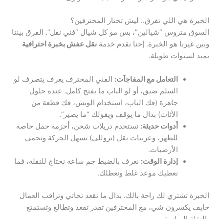
الخبرة هي اللي تفرق.. ليش تختار المحترفين؟
السوق متروس “شيالين”، بس مو كل شيال “فني نقل”. الفرق بيننا
وبين غيرنا هو الخبرة. إحنا نقدم خدمة
نقل عفش بخبرة احترافية
تمتد لسنوات طويلة.
التعامل مع المفاجآت:
الفني المحترف يعرف يتصرف لو
السلم ضيق، أو لو الباب ما يفتح كامل. عنده حلول
جاهزة (فك الباب، استخدام الونش، فك قطعة من
الأثاث) بدال ما يوقف ويقولك “ما يصير”.
أدوات حديثة:
نستخدم دريلات شحن، أحزمة حمل خاصة
للظهر، وعربيات نقل (تروللي) تسهل الحركة وتحمي
الأرضيات.
إدارة الوقت:
نعرف بالضبط جم ساعة نحتاج للنقلة، فما
نعطيك موعد غلط ونعطلك.
الخبرة تشتري لك راحة بالك. بدال ما تقعد تحاتي وتراقب العمال
خايف يكسرون شي، مع المحترفين تقدر تقعد وتطالع وتستمتع
بالنقلة السلسة.