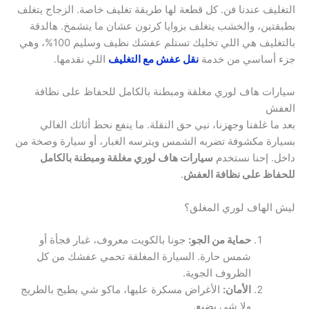
التغليف عندنا فن. كل قطعة لها طريقة تغليف خاصة. الزجاج يتغلف
بطبقتين، والخشب يتغلف بزوايا كرتون عشان ما يتشمخ. هالدقة
بالتغليف هي اللي تخليك تستلم عفشك نظيف وسليم 100%، وهي
جزء أساسي من خدمة
نقل عفش مع التغليف
اللي نقدمها.
سيارات هاف لوري مغلقة ومبطنة بالكامل للحفاظ على نظافة
العفش
بعد ما غلفنا وجهزنا، نيي حق النقلة. ما ينفع نحط أثاثك الغالي
بسيارة مكشوفة تضربه الشمس ويترسه الغبار، أو سيارة وصخة من
داخل. إحنا نستخدم
سيارات هاف لوري مغلقة ومبطنة بالكامل
للحفاظ على نظافة العفش
.
ليش الهاف لوري المغلق؟
حماية من الجو:
جونا بالكويت معروف، غبار فجأة أو
شمس حارة. السيارة المغلقة تحمي عفشك من كل
الظروف الجوية.
الأمان:
الأغراض مسكرة عليها، ماكو شي يطيح بالطريج
ولا شي يضيع.