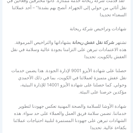
“لقد قدمت شركة ريحانة خدمة ممتازة. كانوا محترفين وفعالين في
نقل أثاثي من حولي إلى الجهراء. أنصح بهم بشدة!” – أحد عملائنا
السعداء تحديدا
شهادات وتراخيص شركة ريحانة
تشتهر
شركة نقل عفش ريحانة
بشهاداتها والتراخيص المرموقة.
هذه الاعتمادات تبرهن على التزامنا بجودة عالية وسلامة في نقل
العفش بالكويت. تحديدا
حصلنا على شهادة الأيزو 9001 لإدارة الجودة. هذا يضمن خدمات
نقل عفش متميزة لعملائنا في الكويت، بما في ذلك الأحمدي
وحولي. كما حصلنا على شهادة الأيزو 14001 للإدارة البيئية،
مؤكدين حرصنا على البيئة.
شهادة الأوشا للسلامة والصحة المهنية تعكس جهودنا لتطوير
خدماتنا. تضمن سلامة فريق العمل والعملاء على حد سواء. هذه
الشهادات تبرهن على جهودنا المستمرة لتلبية احتياجات عملائنا
بكفاءة عالية. تحديدا