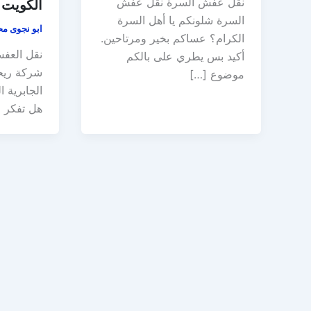
نقل عفش السرة نقل عفش
الكويت
السرة شلونكم يا أهل السرة
ابو نجوى م
الكرام؟ عساكم بخير ومرتاحين.
نقل العفش
أكيد بس يطري على بالكم
شركة ريح
موضوع […]
الجابرية 
هل تفكر ف