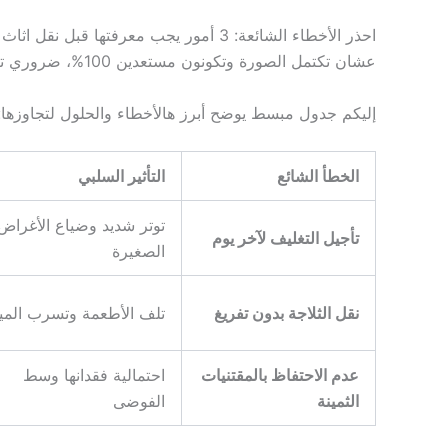
احذر الأخطاء الشائعة: 3 أمور يجب معرفتها قبل نقل اثاث منزلك بالكويت
عشان تكتمل الصورة وتكونون مستعدين 100%، ضروري تنتبهون من الأخطاء اللي يطيحون فيها وايد ناس.
إليكم جدول مبسط يوضح أبرز هالأخطاء والحلول لتجاوزها:
الخطأ الشائع
التأثير السلبي
توتر شديد وضياع الأغراض
تأجيل التغليف لآخر يوم
الصغيرة
نقل الثلاجة بدون تفريغ
تلف الأطعمة وتسرب الميا
عدم الاحتفاظ بالمقتنيات
احتمالية فقدانها وسط
الثمينة
الفوضى