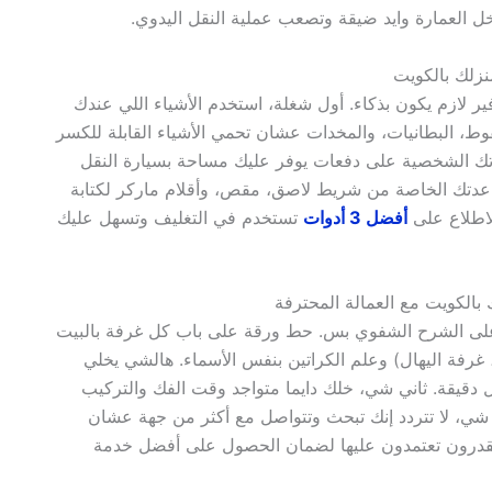
ل العمارة وايد ضيقة وتصعب عملية النقل اليدوي.
 لازم يكون بذكاء. أول شغلة، استخدم الأشياء اللي عندك
لفوط، البطانيات، والمخدات عشان تحمي الأشياء القابلة للكسر
يارتك الشخصية على دفعات يوفر عليك مساحة بسيارة النقل
جهز عدتك الخاصة من شريط لاصق، مقص، وأقلام ماركر لكتابة
لاطلاع على
أفضل 3 أدوات
تستخدم في التغليف وتسهل عليك
د على الشرح الشفوي بس. حط ورقة على باب كل غرفة بالبيت
ة، غرفة اليهال) وعلم الكراتين بنفس الأسماء. هالشي يخلي
 دقيقة. ثاني شي، خلك دايما متواجد وقت الفك والتركيب
شي، لا تتردد إنك تبحث وتتواصل مع أكثر من جهة عشان
رون تعتمدون عليها لضمان الحصول على أفضل خدمة