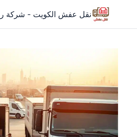
خطي
لى
نقل عفش الكويت - شركة ري
لمحتوى