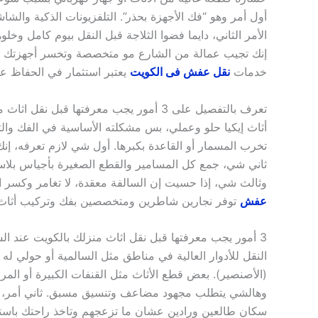
أول أمر وهو “فك الأجهزة بحذر”. التلفزيونات الذكية والشاشات
الأمر الثاني، دايما فضوا الثلاجة قبل النقل بيوم كامل وخ
إنك تجيب عمالة من الشارع مو متخصصة وتخسر أجهزتك اللي 
خدمات
نقل عفش فى الكويت
يعتبر استثمار في الحفاظ ع
تعرف بالتفصيل على 3 أمور يجب معرفتها قبل نقل اثاث منزلك بالكويت لفك وتركيب إيكيا
أثاث إيكيا حلو وعملي، بس مشكلته الأساسية في الفك وا
تخرب المسمار أو القاعدة بكبرها. أول شي لازم تعرفه، إنك
ثاني شي، جمع كل المسامير والقطع الصغيرة بأجياس بلاس
وثالث شي، إذا حسيت إن السالفة معقدة، لا تغامر وكسر ا
عفش
توفر نجارين شاطرين ومتخصصين بفك وتركيب أثاث إيكي
3 أمور يجب معرفتها قبل نقل اثاث منزلك بالكويت عند السكن في العمارات والأدوار العليا
النقل للأدوار العالية في مناطق مثل السالمية أو حولي له
(الأصنصير). بعض قطع الأثاث مثل القنفات الكبيرة أو المر
وهالشي يتطلب مجهود مضاعف وتنسيق مسبق. ثاني أمر، هو 
سكان طالعين ورادين عشان ما تزعجهم وتاخذ راحتك باست