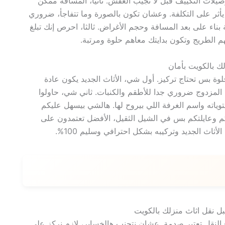
وصيلات التكييف قبل لا تجيب العفش. ثانيا، المسافة ممكن
يأثر على التكلفة. وعشان تكون بالصورة وما تتفاجأ، ضروري
ناء على بعد المسافة وحجم الأغراض. ثالثا، احرص إنك تبلغ
 الطريج وتكون بدايتك معاهم حلوة ومرتبة.
ة بس تحتاج تركيز. أول شي، الأثاث الجديد يكون عادة
مزدوج ضروري جدا للأطقم والكنبات. ثاني شي، حاولوا
اته واسم الغرفة اللي بيروح لها. هالشي بيسهل عليكم
عكم وعايلتكم بس في الشيل الثقيل، الأفضل تعتمدون على
ث الجديد وتركيبه بشكل احترافي وسليم 100%.
النقل تعتبر صدمة. عشان نتجنب هالخساير، لازم نركز على