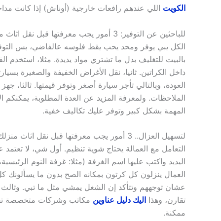
الكويت
اللي عندهم رافعات خارجية (أوناش) إذا كانت مداخ
للباحثين عن التوفير: 3 أمور يجب معرفتها قبل نقل اثاث منزلك بالكويت
الكل يبي يوفر ومحد يحب يقط فلوسه عالفاضي، بس التوفير
بالبيت للتغليف بدل ما تشتري مواد يديدة. مثلا، استخدم ا
داخل الكراتين. ثانيا، نقل الأغراض الخفيفة والصغيرة بس
العودة، وبالتالي تأجر سيارة أصغر وتوفر قيمتها. ثالثا، 
الملاحظات. ولمعرفة المزيد عن العدة المطلوبة، يمكنكم ا
المهمة بشكل كبير وتوفر عليك تكاليف خفية.
لتسهيل العزال.. 3 أمور يجب معرفتها قبل نقل اثاث منزلك بالكويت مع العمالة المحترفة
التعامل مع العمالة يحتاج شوية تنظيم. أول شي، لا تعتم
اليديد واكتب عليها اسم الغرفة (مثلا: غرفة النوم الرئيسي
العمال ينزلون كل كرتون بمكانه الصح بدون ما يسألونك كل
عشان توجههم وتتأكد إن الشغل يمشي مثل ما تبي. وثالث 
تقارن، وهذا
اليك دليل عناوين
مكاتب وشركات متخصصة تقد
ممكنة.