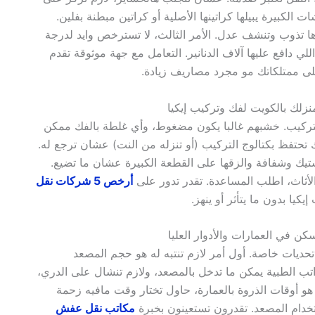
 الكبيرة يبيلها كراتينها الأصلية أو كراتين مبطنة بفلين.
لوها تذوب وتنشف عدل. الأمر الثالث، لا تسترخص وايد لدرجة
دافع عليها آلاف الدنانير. التعامل مع جهة موثوقة تقدم
لى ممتلكاتك مو مجرد مصاريف زيادة.
لتركيب. خشبهم غالبا يكون مضغوط، وأي غلطة بالفك ممكن
 تحتفظ بكتالوج التركيب (أو تنزله من النت) عشان ترجع له.
تيك وشفافة والزقها على القطعة الكبيرة عشان ما تضيع.
لأثاث، اطلب المساعدة. تقدر تدور على
أرخص 5 شركات نقل
ا بدون ما يتأثر أو ينهز.
 تحديات خاصة. أول أمر لازم تنتبه له هو حجم المصعد
اتب الطبية يمكن ما تدخل بالمصعد، ولازم تنشال على الدري،
أوقات الذروة بالعمارة، حاول تختار وقت مافيه زحمة
خدام المصعد. تقدرون تستعينون بخبرة
مكاتب نقل عفش