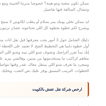
ممكن تكون متعبة ومو هينة؟ خصوصا بديرتنا الحبيبة ومع ز
وتنشال، السالفة فيها تفاصيل.
ايد ممكن تخلي يومك يمر بسلام أو ينقلب لكابوس لا سمح ال
وبشرح لكم خطوة بخطوة كل اللي تحتاجونه عشان ترتبون
دليلك الشامل حول 3 أمور يجب معرفتها قبل نقل اثاث منزلك بالكويت
أول خطوة دايما هي التخطيط الصح. لا تعتمد على اللحظة ا
إنك تبدأ تفرز أغراضك وتشوف شنو اللي تبيه وشنو اللي ا
معاهم كراكيب ما يستخدمونها من سنين، وهالشي بيزيد علي
وبمجرد ما تعرف شنو اللي بينتقل معاك، تقدر وقتها تتواص
الخطوات. الترتيب المسبق يوفر عليك نص التعب، ويخليك مر
ارخص شركة نقل عفش بالكويت