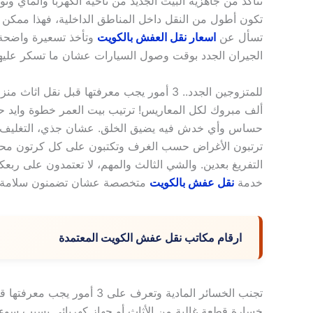
تتأكد من جاهزية البيت الجديد من ناحية الكهربا والماي وت
تكون أطول من النقل داخل المناطق الداخلية، فهذا ممكن 
تسأل عن
اسعار نقل العفش بالكويت
وتأخذ تسعيرة واضحة ب
الجيران الجدد بوقت وصول السيارات عشان ما تسكر عليهم
للمتزوجين الجدد.. 3 أمور يجب معرفتها قبل نقل اثاث منزلك بالكويت بأمان
ألف مبروك لكل المعاريس! ترتيب بيت العمر خطوة وايد حلو
حساس وأي خدش فيه يضيق الخلق. عشان جذي، التغليف ال
ترتبون الأغراض حسب الغرف وتكتبون على كل كرتون محتوي
التفريغ بعدين. والشي الثالث والمهم، لا تعتمدون على رب
خدمة
نقل عفش بالكويت
متخصصة عشان تضمنون سلامة الأثا
ارقام مكاتب نقل عفش الكويت المعتمدة
تجنب الخسائر المادية وتعرف على 3 أمور يجب معرفتها قبل نقل اثاث منزلك بالكويت
خسارة قطعة غالية من الأثاث أو جهاز كهربائي بسبب سوء 