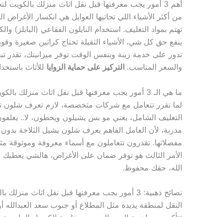
أهم 3 أمور يجب معرفتها قبل نقل اثاث منزلك بالكويت لتجنب الخدوش والكسور
من أكثر الأشياء اللي تحاتيها العوايل هي انكسار الأغراض 
تهتم بمواد التغليف. استخدام النايلون الفقاعي (البابلز) وا
ينفع حق كل شي، الأشياء الثقيلة تحتاج كراتين صغيرة وقوية
تدور على خدمة زينة وبنفس الوقت توفر ميزانيتك، تقدر 
والسعر المناسب.
التركيز على حماية الزوايا
للأثاث باستخدا
ما هي الـ 3 أمور يجب معرفتها قبل نقل اثاث منزلك بالكويت مع شركات التغليف؟
لما تقرر تتعامل مع شركات متخصصة، لازم تعرف شلون تخت
التغليف الشامل، يعني مو بس يشيلون ويحطون، لا.. يغلفون 
مدربة، لأن العامل الفاهم يعرف شلون يشيل الثلاجة بدون
مفصلاتها. تقدرون تتعاملون مع أسماء معروفة وموثوقة م
الأمر الثالث هو توفر ضمان على الأغراض، هالشي يعطيك ر
الله، حقك محفوظ.
نصائح ذهبية: 3 أمور يجب معرفتها قبل نقل اثاث منزلك بالكويت للأحياء الجديدة
النقل لمنطقة يديدة مثل المطلاع أو جنوب سعد العبدالله أو 