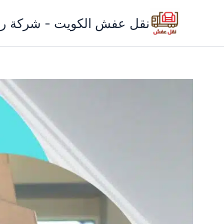
خطي
لى
نقل عفش الكويت - شركة ري
لمحتوى